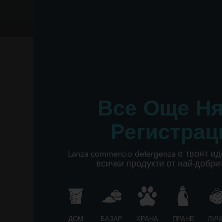
ЛИЧНА ХИГИЕНА
ПРОФЕСИОНАЛЕН
lanza
СПЕЦИАЛНИ КАТЕГОРИИ:
ЕТИЧЕН КОД
NEW
Все Още Н
PROMO
ЕТИЧНИ ПРИНЦИПИ 
Регистрац
КУЛТУРА И ПОВЕДЕН
Lanza commercio detergenza е твоят и
Одобрен от Управителния съвет
всички продукти от най-добри
ДЕФИНИЦИИ
ДОМ
БАЗАР
ХРАНА
ПРАНЕ
ЛИЧ