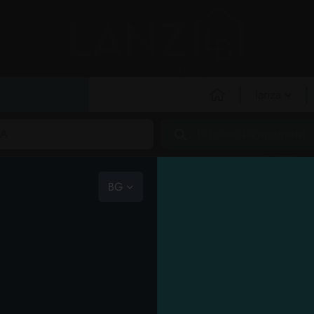
vast choice, ready to go
lanza
за нас
А ЗА ДОМАШНИ ЛЮБИМЦИ
ПРАНЕ
ЛИЧНА ХИГИЕНА
ЛИЧНА ХИГИЕ
ТА
нашият екип
мисия
BG
етичен кодекс