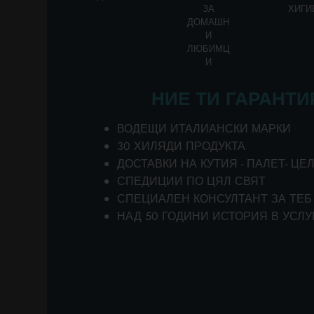
В Етичния кодекс:
ЗА
ХИГИ
под “LANZA” се разбира “LA
ДОМАШН
И
под “Адресати” се разбират 
ЛЮБИМЦ
които работят в LANZA за пос
И
под “Контрагенти” се разбира
НИЕ ТИ ГАРАНТИ
категории хора, групи и/или и
или които изобщо имат интерес
ВОДЕЩИ ИТАЛИАНСКИ МАРКИ
30 ХИЛЯДИ ПРОДУКТА
ДОСТАВКИ НА КУТИЯ - ПАЛЕТ- ЦЕ
ВЪВЕДЕНИЕ
СПЕДИЦИИ ПО ЦЯЛ СВЯТ
СПЕЦИАЛЕН КОНСУЛТАНТ ЗА ТЕБ
Настоящият кодекс съдържа ети
НАД 50 ГОДИНИ ИСТОРИЯ В УСЛУ
дейности, предприети от LANZA 
Етичният кодекс в бизнеса е на
за нормалното функциониране, 
успеха на компанията.
Етичният кодекс има за цел да 
LANZA както вътре в компанията,