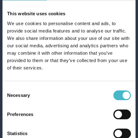
This website uses cookies
Регистрирай се
We use cookies to personalise content and ads, to
provide social media features and to analyse our traffic.
We also share information about your use of our site with
our social media, advertising and analytics partners who
may combine it with other information that you’ve
provided to them or that they’ve collected from your use
of their services.
Техническа и безопасна
документация
Consent
При поискване можем да предоставим всички
Necessary
Selection
технически листове и информационни
листове за безопасност за продуктите
,
които предлагаме на пазара.
Preferences
Statistics