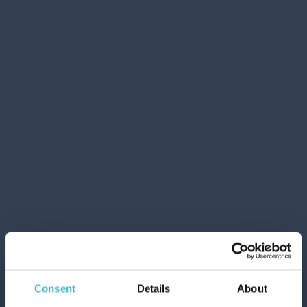
Управление на експортните
практики
Ние спазваме
всички италиански и
международни разпоредби и документи за
износ
, като предоставяме непрекъснато
съдействие при изпълнение на митническите
формалности.
Consent
Details
About