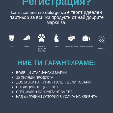
Регистрация?
документацията
.
Ето защо ние предлагаме стратегическа
Lanza commercio detergenza е твоят идеален
ЛИЧНА ХИГИЕНА
партньор за всички продукти от най-добрите
и документационна поддръжка, за да
марки за:
рационализираме вашите операции,
действайки като ваш доверен партньор в
ПРОФЕСИОНАЛЕН
справянето с регулаторните и
бюрократични сложни ситуации.
ДОМ
БАЗАР
ХРАНА ЗА
ПРАНЕ
ЛИЧНА ХИГИЕНА
ЛИЧНА ХИГИЕНА
СПЕЦИАЛНИ КАТЕГОРИИ:
ВИСОКА
ДОМАШНИ
ЛЮБИМЦИ
Гарантираме
съответствие
,
сигурност
и
бързина
на всеки етап, така че можете
НИЕ ТИ ГАРАНТИРАМЕ:
NEW
да съсредоточите ресурсите и
вниманието си изключително върху
ВОДЕЩИ ИТАЛИАНСКИ МАРКИ
PROMO
30 ХИЛЯДИ ПРОДУКТА
добавената стойност на нашите
ДОСТАВКИ НА КУТИЯ - ПАЛЕТ- ЦЕЛИ ТОВАРИ
продукти.
СПЕДИЦИИ ПО ЦЯЛ СВЯТ
СПЕЦИАЛЕН КОНСУЛТАНТ ЗА ТЕБ
НАД 50 ГОДИНИ ИСТОРИЯ В УСЛУГА НА КЛИЕНТА