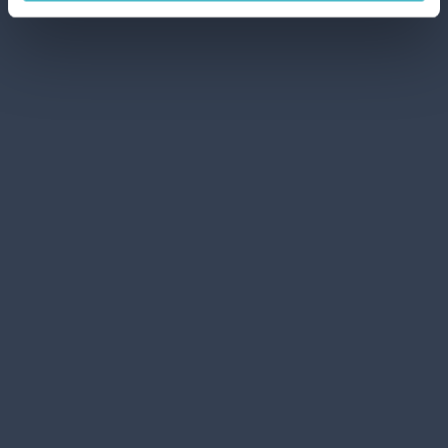
търсене, ние предлагаме квалифицирана
селекция от храни, закуски и аксесоари,
които покриват всички нужди на вашите
домашни любимци.
Базар:
Кътчето за допълнителни
домакински нужди. От кухненски аксесоари
до метли, ние предлагаме практични и
функционални ежедневни артикули,
необходими за дома.
предишен:
един организиран екип
следващ:
етичен кодекс
ПОИСКАЙ НЕАНГАЖИРАЩА