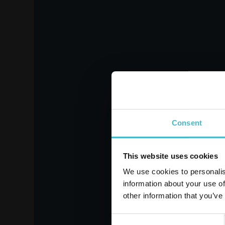
КАПАЧКА ЗА БУТИЛКА
ФУН
С ЛОСТ 2 БРОЯ
GA
GAGBIANO 10868
Кашон от 6 бр.
Регистрирай се
Consent
ДОБАВИ В КОШНИЦАТА
ДОБ
This website uses cookies
We use cookies to personalis
information about your use of
other information that you’ve
Consent