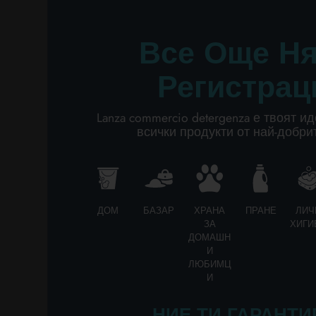
М
о
ЛИЧНА ХИГИЕНА
п
Все Още Н
De
ПРОФЕСИОНАЛЕН
п
Регистрац
М
СПЕЦИАЛНИ КАТЕГОРИИ:
п
Lanza commercio detergenza е твоят и
и 
NEW
всички продукти от най-добри
а
р
PROMO
за
у
н
ДОМ
БАЗАР
ХРАНА
ПРАНЕ
ЛИЧ
д
ЗА
ХИГИ
ЧА
ДОМАШН
И
тв
ЛЮБИМЦ
К
И
съ
в
НИЕ ТИ ГАРАНТИ