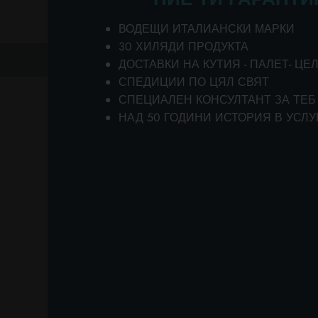
бр
К
ВОДЕЩИ ИТАЛИАНСКИ МАРКИ
к
30 ХИЛЯДИ ПРОДУКТА
н
предишен
следващ
ДОСТАВКИ НА КУТИЯ - ПАЛЕТ- ЦЕ
к
СПЕДИЦИИ ПО ЦЯЛ СВЯТ
б
СПЕЦИАЛЕН КОНСУЛТАНТ ЗА ТЕБ
ка
ДРУГИ 
НАД 50 ГОДИНИ ИСТОРИЯ В УСЛУ