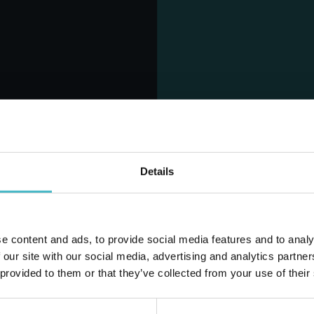
ИИ МОКА 2 БРОЯ
МАШИНА ЗА БУТИЛКИ
GBIANO 10775
ART.0078
Кашон от 6 бр.
Кашон от 24 бр.
Details
АВИ В КОШНИЦАТА
ДОБАВИ В КОШНИЦАТА
e content and ads, to provide social media features and to analy
Имаш 
 our site with our social media, advertising and analytics partn
 provided to them or that they’ve collected from your use of their