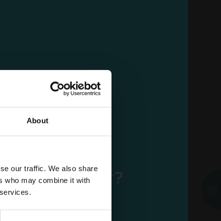
GABBIANOSEAGULL
10047 КУХНЕНСКИ
НОЖ ОТ
НЕРЪЖДАЕМА
СТОМАНА, 3 ЧАСТ
Кашон от 10 бр.
About
ДОБАВИ В КОШНИЦАТА
EMAIL
se our traffic. We also share
ли вече акаунт?
ers who may combine it with
ПАРОЛА
 services.
Вход