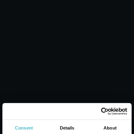
МАШИНА ЗА МИЯНЕ
НА ШИШЕ + ГЪБА
NEO BABY
Кашон от 6 бр.
ДОБАВИ В КОШНИЦАТА
Consent
Details
About