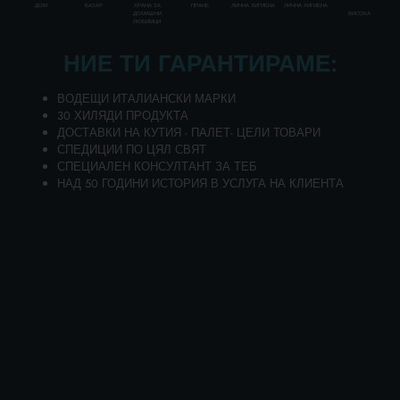
ДОМ
БАЗАР
ХРАНА ЗА
ПРАНЕ
ЛИЧНА ХИГИЕНА
ЛИЧНА ХИГИЕНА
ВИСОКА
ДОМАШНИ
ЛЮБИМЦИ
Disponibilità 12 PZ.
НИЕ ТИ ГАРАНТИРАМЕ:
ВОДЕЩИ ИТАЛИАНСКИ МАРКИ
Добавете артикулите си в количката и поискайте
30 ХИЛЯДИ ПРОДУКТА
оферта
ДОСТАВКИ НА КУТИЯ - ПАЛЕТ- ЦЕЛИ ТОВАРИ
До 24 часа ще получите вашата персонализирана
СПЕДИЦИИ ПО ЦЯЛ СВЯТ
оферта!
СПЕЦИАЛЕН КОНСУЛТАНТ ЗА ТЕБ
НАД 50 ГОДИНИ ИСТОРИЯ В УСЛУГА НА КЛИЕНТА
ДОБАВИ В КОШНИЦАТА
Избери качеството и изгодната цена на
КАПАЧКА ЗА НАЛИВАНЕ НА БУТИЛКА
SEAGULL 10720 от обширния онлайн каталог с
продукти за продажба на едро на Lanza
Commercio Detergenza - твоят най-добър сайт