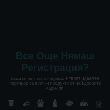
ЛИЧНА ХИГИЕНА
ПРОФЕСИОНАЛЕН
СПЕЦИАЛНИ КАТЕГОРИИ:
Все Още Нямаш
NEW
Регистрация?
PROMO
Lanza commercio detergenza е твоят идеален
партньор за всички продукти от най-добрите
марки за:
Код
8003921107201
Кашон от
6
бр.