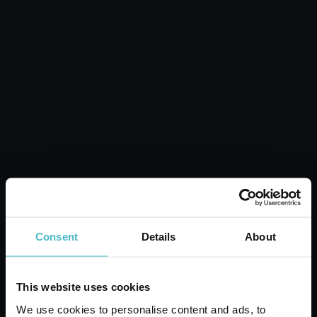
домашни любимци Избери качеството и изгодната цена на
AMUCHINA
Дезинфектант Trigger Degreaser 750 мл. ...
AMUCHINA
[...]
Consent
Details
About
This website uses cookies
We use cookies to personalise content and ads, to