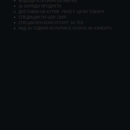
ВОДЕЩИ ИТАЛИАНСКИ МАРКИ
30 ХИЛЯДИ ПРОДУКТА
ДОСТАВКИ НА КУТИЯ - ПАЛЕТ- ЦЕЛИ ТОВАРИ
СПЕДИЦИИ ПО ЦЯЛ СВЯТ
СПЕЦИАЛЕН КОНСУЛТАНТ ЗА ТЕБ
НАД 50 ГОДИНИ ИСТОРИЯ В УСЛУГА НА КЛИЕНТА
AMUCHINA ДЕЗИНФЕКЦИОНЕН РАЗТВОР
1000 МЛ
https://www.ladetergenza.com/bg-ww/amuchina-disinfectant-
solution-1000-ml.aspx