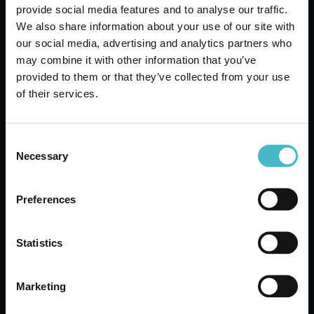
provide social media features and to analyse our traffic.
We also share information about your use of our site with
our social media, advertising and analytics partners who
may combine it with other information that you’ve
AMUCHINA АНТИ-ВАРОВИК 750 МЛ. TRIGGER
provided to them or that they’ve collected from your use
ДЕЗИНФЕКТИРАЩ ПРЕПАРАТ ЗА БАНЯ
of their services.
https://www.ladetergenza.com/bg-ww/amuchina-anti-limescale-750-
ml-trigger-sanitizing-bathroom.aspx
Consent
дом > грижа за прането > Почистващи и дезинизиращи
Necessary
Selection
препарати за баня >
AMUCHINA
АНТИ-ВАРОВИК 750 МЛ.
TRIGGER ДЕЗИНФЕКТИРАЩ ПРЕПАРАТ ЗА БАНЯ
AMUCHINA
АНТИ-ВАРОВИК 750 МЛ. TRIGGER
Preferences
ДЕЗИНФЕКТИРАЩ ПРЕПАРАТ ЗА БАНЯ Избери качеството и
изгодната цена на
AMUCHINA
АНТИ-ВАРОВИК 750 МЛ. ...
AMUCHINA
АНТИ-ВАРОВИК 750 МЛ. ... [...]
Statistics
Marketing