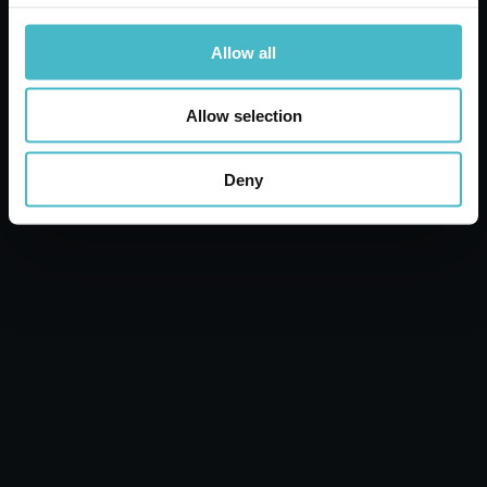
Allow all
Allow selection
Deny
AMUCHINA САПУН 250 МЛ.
ХИГИЕНИЗИРАНЕ ОВЛАЖНЯВАЩ
https://www.ladetergenza.com/bg-ww/amuchina-soap-250-ml-