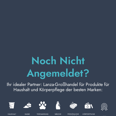
KÖRPERPFLEGE
PROFESSIONELL
SONDERKATEGORIEN:
Noch Nicht
NEW
Angemeldet?
PROMO
Ihr idealer Partner: Lanza-Großhandel für Produkte für
Haushalt und Körperpflege der besten Marken:
Kode
8004120909900
Karton Inhalt
8
Stück
HAUSHALT
BAZAR
TIERNAHRUNG
WÄSCHE
PERSÖNLICHE
KÖRPERPFLEGE