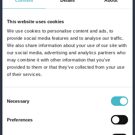
This website uses cookies
We use cookies to personalise content and ads, to
provide social media features and to analyse our traffic.
We also share information about your use of our site with
our social media, advertising and analytics partners who
may combine it with other information that you’ve
MIL MIL BAD 1000 ML.
provided to them or that they’ve collected from your use
WEISSER MOSCHUS
of their services.
Karton Inhalt 12 Stück
Consent
Necessary
Selection
ZUM WARENKORB
HINZUFÜGEN
Preferences