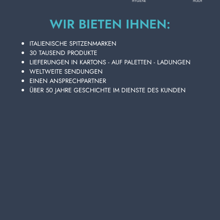
HOCH
HYGIENE
Lage aus
8
Kartons
WIR BIETEN IHNEN:
Paletten mit
40
Kartons
ITALIENISCHE SPITZENMARKEN
Disponibilità 615 PZ.
30 TAUSEND PRODUKTE
LIEFERUNGEN IN KARTONS - AUF PALETTEN - LADUNGEN
WELTWEITE SENDUNGEN
EINEN ANSPRECHPARTNER
Legen Sie Ihre Artikel in den Warenkorb und senden Sie Ihre
ÜBER 50 JAHRE GESCHICHTE IM DIENSTE DES KUNDEN
Angebotsanfrage
Sie erhalten Ihr individuelles Angebot innerhalb von 24
Stunden!
ZUM WARENKORB HINZUFÜGEN
Wählen Sie die Qualität und Preisgünstigkeit von MIL MIL
BADETASCHE 2000 ML. KOKOSNUSSÖL aus dem
umfangreichen Lanza Commercio Detergenza-Online-