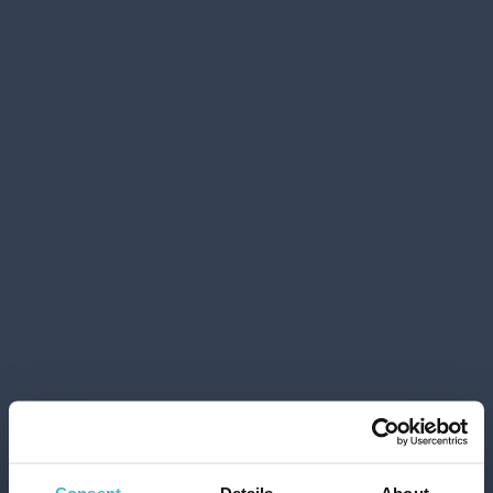
MIL MIL BADETASCHE
2000 ML. ARGAN-DUFT
Karton Inhalt 8 Stück
ZUM WARENKORB
HINZUFÜGEN
Consent
Details
About