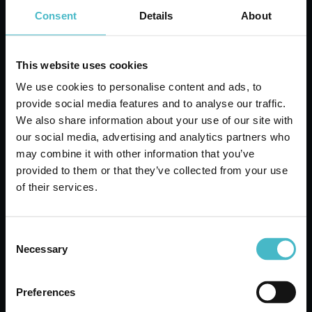
Consent
Details
About
This website uses cookies
We use cookies to personalise content and ads, to
provide social media features and to analyse our traffic.
ARBRE MAGIQUE Auto-
We also share information about your use of our site with
Lufterfrischer für Pop-
our social media, advertising and analytics partners who
Vanille-Düse
may combine it with other information that you’ve
Karton Inhalt 12 Stück
provided to them or that they’ve collected from your use
of their services.
ZUM WARENKORB
HINZUFÜGEN
Consent
Necessary
Selection
Preferences