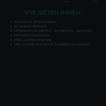
HOCH
HYGIENE
Lage aus
5
Kartons
Paletten mit
100
Kartons
WIR BIETEN IHNEN:
Disponibilità 159 PZ.
ITALIENISCHE SPITZENMARKEN
30 TAUSEND PRODUKTE
LIEFERUNGEN IN KARTONS - AUF PALETTEN - LADUNGEN
WELTWEITE SENDUNGEN
EINEN ANSPRECHPARTNER
Legen Sie Ihre Artikel in den Warenkorb und senden Sie Ihre
ÜBER 50 JAHRE GESCHICHTE IM DIENSTE DES KUNDEN
Angebotsanfrage
Sie erhalten Ihr individuelles Angebot innerhalb von 24
Stunden!
ZUM WARENKORB HINZUFÜGEN
Wählen Sie die Qualität und Preisgünstigkeit von ARBRE
MAGIQUE PINETTO VANILLE AUTO-DEODORANT aus
dem umfangreichen Lanza Commercio Detergenza-