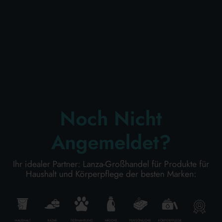
KÖRPERPFLEGE
PROFESSIONELL
SONDERKATEGORIEN:
Noch Nicht
NEW
Angemeldet?
PROMO
Ihr idealer Partner: Lanza-Großhandel für Produkte für
Haushalt und Körperpflege der besten Marken:
Kode
8001365055300
Karton Inhalt
24
Stück
HAUSHALT
BAZAR
TIERNAHRUNG
WÄSCHE
PERSÖNLICHE
KÖRPERPFLEGE