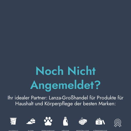
KÖRPERPFLEGE
PROFESSIONELL
SONDERKATEGORIEN:
Noch Nicht
NEW
Angemeldet?
PROMO
Ihr idealer Partner: Lanza-Großhandel für Produkte für
Haushalt und Körperpflege der besten Marken:
Kode
8001365290015
HAUSHALT
BAZAR
TIERNAHRUNG
WÄSCHE
PERSÖNLICHE
KÖRPERPFLEGE