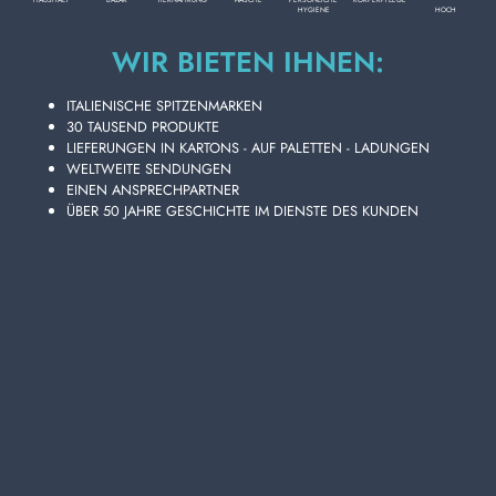
HOCH
HYGIENE
Karton Inhalt
12
Stück
WIR BIETEN IHNEN:
Lage aus
10
Kartons
Paletten mit
100
Kartons
ITALIENISCHE SPITZENMARKEN
30 TAUSEND PRODUKTE
Disponibilità 211 PZ.
LIEFERUNGEN IN KARTONS - AUF PALETTEN - LADUNGEN
WELTWEITE SENDUNGEN
EINEN ANSPRECHPARTNER
ÜBER 50 JAHRE GESCHICHTE IM DIENSTE DES KUNDEN
Legen Sie Ihre Artikel in den Warenkorb und senden Sie Ihre
Angebotsanfrage
Sie erhalten Ihr individuelles Angebot innerhalb von 24
Stunden!
ZUM WARENKORB HINZUFÜGEN
Wählen Sie die Qualität und Preisgünstigkeit von ARBRE
MAGIQUE Auto-Lufterfrischer für Pop Green M/ICP Düse