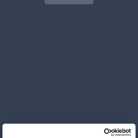
ARBRE MAGIQUE
PINETTO GREEN APPLE
AUTO-DEodorant
Karton Inhalt 24 Stück
ZUM WARENKORB
HINZUFÜGEN