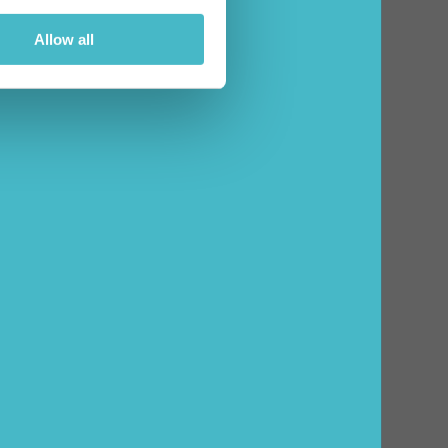
Allow all
ZUM WARENKORB HINZUFÜGEN
US
VILEDA GELBES
BODENTUCH 2 STÜCK
Karton Inhalt 20 Stück