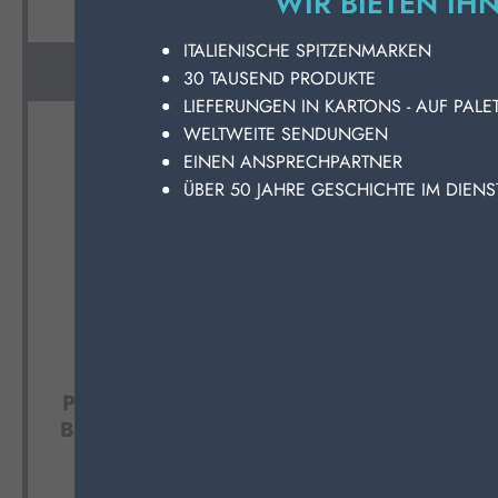
WIR BIETEN IH
ITALIENISCHE SPITZENMARKEN
ZUM WARENKORB HINZUFÜGEN
ZUM WARE
30 TAUSEND PRODUKTE
LIEFERUNGEN IN KARTONS - AUF PALE
WELTWEITE SENDUNGEN
EINEN ANSPRECHPARTNER
ÜBER 50 JAHRE GESCHICHTE IM DIEN
PERFETTO FEUCHTSTAUB-
PERFETT
BODENTÜCHER 45X22 20
BODENT
STÜCK
Karton Inhalt 48 Stück
Karto