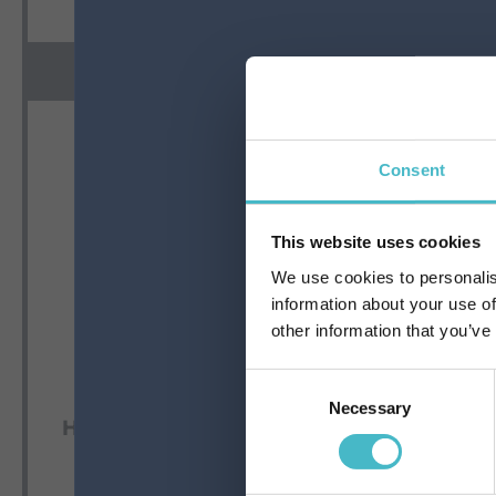
ZUM WARENKORB HINZUFÜGEN
ZUM WARE
Consent
This website uses cookies
We use cookies to personalis
information about your use of
other information that you’ve
Consent
SWIFFER 36-teiliges Set
ARI
Necessary
Selection
Holzstaub-Fußbodentücher
BODENT
Karton Inhalt 6 Stück
Karto