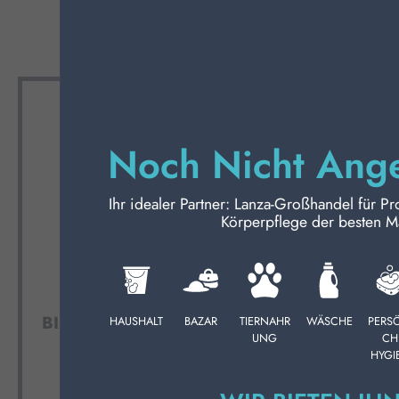
KÖRPERPFLEGE
PROFESSIONELL
SONDERKATEGORIEN:
Noch Nicht Ang
NEW
Ihr idealer Partner: Lanza-Großhandel für Pr
PROMO
Körperpflege der besten M
BIB Oberflächenstaubtücher,
HAUSHALT
BAZAR
TIERNAHR
WÄSCHE
PERS
UNG
CH
10 Stück, 35 x 60 cm.
Oberfläch
HYGI
Stüc
Karton Inhalt 30 Stück
Karto