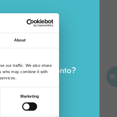
ZUM WARENKORB HINZUFÜGEN
About
E-MAIL
se our traffic. We also share
e bereits ein Konto?
ers who may combine it with
PASSWORT
 services.
Loggen Sie sich ein
SER
GESTREIFTES BODENTUCH
Marketing
M.
AUS BAUMWOLLE 45X60
CM.
Karton Inhalt 12 Stück