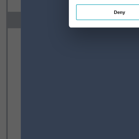
Deny
ZUM WARENKORB HINZUFÜGEN
ZUM WARE
KLEIDUNG FÜR BODEN
VILED
50X60 CM.
BODEN
Karton Inhalt 24 Stück
Karto