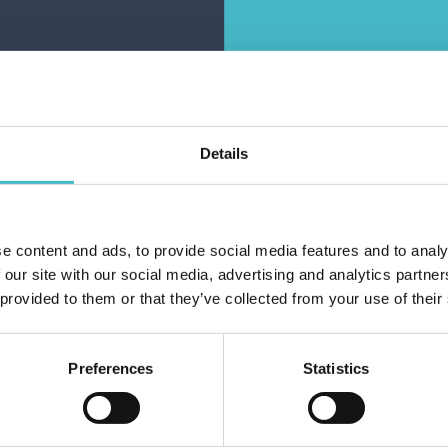
NKORB HINZUFÜGEN
ZUM WARENKORB HINZUFÜGEN
Details
e content and ads, to provide social media features and to analy
Haiben Si
 our site with our social media, advertising and analytics partn
 provided to them or that they’ve collected from your use of their
X SUPERSOFT
BODENTUCH AUS WEIS
Preferences
Statistics
UCH 50X60 CM.
BAUMWOLLE 45X60 C
n Inhalt 14 Stück
Karton Inhalt 25 Stück