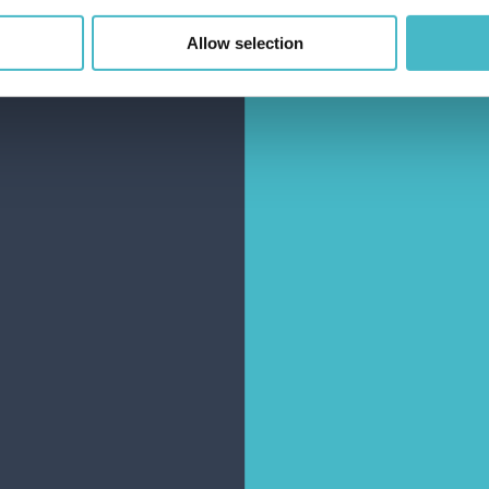
Allow selection
NKORB HINZUFÜGEN
ZUM WARENKORB HINZUFÜGEN
A KLASSISCHES
VILEDA BODENTUCH A
TUCH 3-TEILIG
BAUMWOLLE +
MIKROFASER
n Inhalt 20 Stück
Karton Inhalt 15 Stück