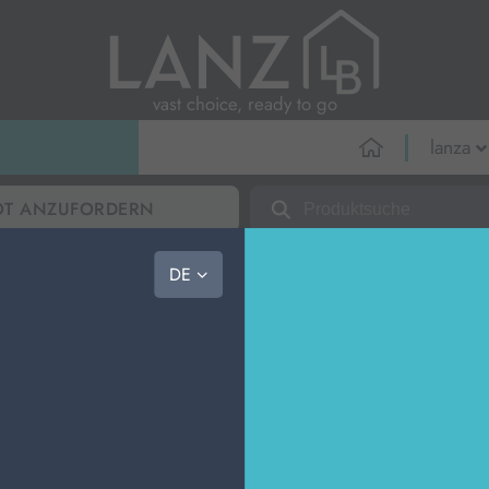
vast choice, ready to go
lanza
über uns
ÄSCHE
PERSÖNLICHE HYGIENE
KÖRPERPFLEGE
PROFESSIONELL
NEW
PRO
BOT ANZUFORDERN
das team
lebensaufgabe
DE
bazar
>
haushalt
>
bodentücher
ethik-kodex
re Artikel in den Warenkorb und senden Sie I
r individuelles Angebot innerhalb von 24 Stunden!