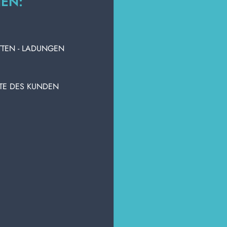
NEN:
zuzugreifen u
NKORB HINZUFÜGEN
ZUM WARENKORB HINZUFÜGEN
TTEN - LADUNGEN
STE DES KUNDEN
O FEUCHTSTAUB-
SMAC 12 Stück feucht
ÜCHER 60X22 50
Bodentücher
STÜCK
Karton Inhalt 12 Stück
n Inhalt 24 Stück