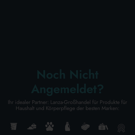
KÖRPERPFLEGE
PROFESSIONELL
SONDERKATEGORIEN:
Noch Nicht
NEW
Angemeldet?
PROMO
Ihr idealer Partner: Lanza-Großhandel für Produkte für
Haushalt und Körperpflege der besten Marken:
Kode
8001117570310
Karton Inhalt
12
Stück