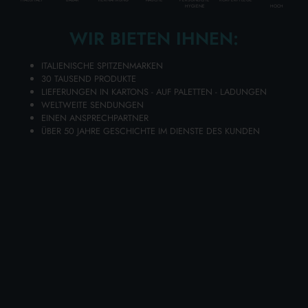
HOCH
HYGIENE
Karton Inhalt
6
Stück
WIR BIETEN IHNEN:
Lage aus
21
Kartons
Paletten mit
126
Kartons
ITALIENISCHE SPITZENMARKEN
30 TAUSEND PRODUKTE
Disponibilità 1129 PZ.
LIEFERUNGEN IN KARTONS - AUF PALETTEN - LADUNGEN
WELTWEITE SENDUNGEN
EINEN ANSPRECHPARTNER
ÜBER 50 JAHRE GESCHICHTE IM DIENSTE DES KUNDEN
Legen Sie Ihre Artikel in den Warenkorb und senden Sie Ihre
Angebotsanfrage
Sie erhalten Ihr individuelles Angebot innerhalb von 24
Stunden!
ZUM WARENKORB HINZUFÜGEN
Wählen Sie die Qualität und Preisgünstigkeit von CIF
INFINITE SPRAY-ENTFETTUNGSER 280 ML. COMPLETE