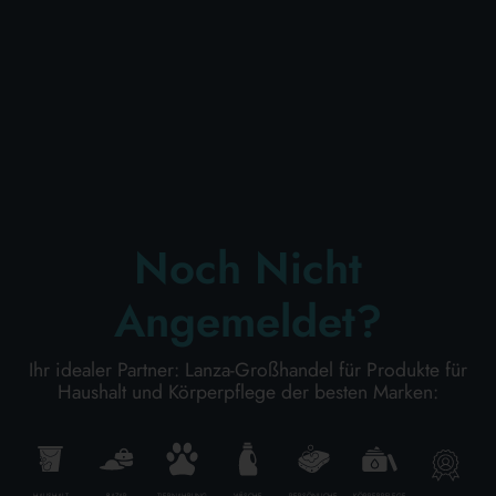
KÖRPERPFLEGE
PROFESSIONELL
SONDERKATEGORIEN:
Noch Nicht
NEW
Angemeldet?
PROMO
Ihr idealer Partner: Lanza-Großhandel für Produkte für
Haushalt und Körperpflege der besten Marken:
Kode
8721201911187
HAUSHALT
BAZAR
TIERNAHRUNG
WÄSCHE
PERSÖNLICHE
KÖRPERPFLEGE