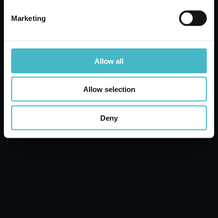
Marketing
Allow all
Davide Lanza
Allow selection
CEO
Deny