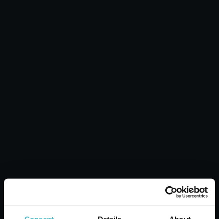
PINO SILVESTRE
Aftershave 75 ml.
Schwarzer Moschus
Karton Inhalt 6 Stück
ZUM WARENKORB
HINZUFÜGEN