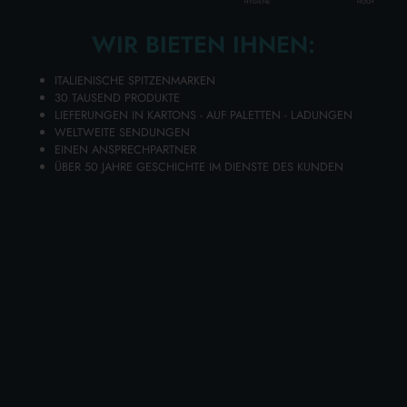
HOCH
HYGIENE
Lage aus
19
Kartons
WIR BIETEN IHNEN:
Paletten mit
133
Kartons
ITALIENISCHE SPITZENMARKEN
Disponibilità 94 PZ.
30 TAUSEND PRODUKTE
LIEFERUNGEN IN KARTONS - AUF PALETTEN - LADUNGEN
WELTWEITE SENDUNGEN
EINEN ANSPRECHPARTNER
Legen Sie Ihre Artikel in den Warenkorb und senden Sie Ihre
ÜBER 50 JAHRE GESCHICHTE IM DIENSTE DES KUNDEN
Angebotsanfrage
Sie erhalten Ihr individuelles Angebot innerhalb von 24
Stunden!
ZUM WARENKORB HINZUFÜGEN
Wählen Sie die Qualität und Preisgünstigkeit von DENIM
NACH DER RASUR 100 ML. MOSCHUS aus dem
umfangreichen Lanza Commercio Detergenza-Online-