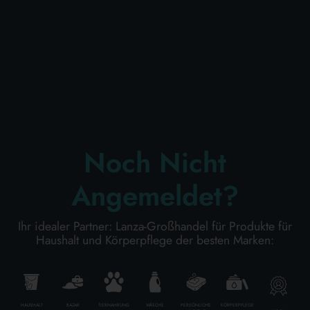
KÖRPERPFLEGE
PROFESSIONELL
SONDERKATEGORIEN:
Noch Nicht
NEW
Angemeldet?
PROMO
Ihr idealer Partner: Lanza-Großhandel für Produkte für
Haushalt und Körperpflege der besten Marken:
Kode
8008970004068
Karton Inhalt
12
Stück
HAUSHALT
BAZAR
TIERNAHRUNG
WÄSCHE
PERSÖNLICHE
KÖRPERPFLEGE