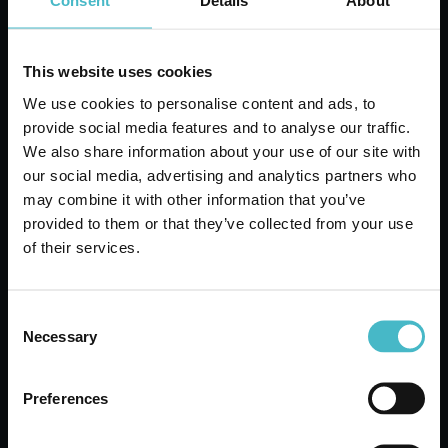
Consent
Details
About
This website uses cookies
We use cookies to personalise content and ads, to
provide social media features and to analyse our traffic.
We also share information about your use of our site with
our social media, advertising and analytics partners who
may combine it with other information that you’ve
PATRICHS NOIR
provided to them or that they’ve collected from your use
AFTERSHAVE 75 ML.
of their services.
Karton Inhalt 12 Stück
Consent
Necessary
Selection
ZUM WARENKORB
HINZUFÜGEN
Preferences