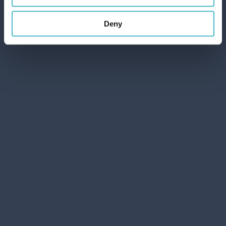
Deny
KLEINER
BADEUMSCHLAG
TRUCCO GAGGLIANO
TRAVEL ELISON 13213
Karton Inhalt 6 Stück
ZUM WARENKORB