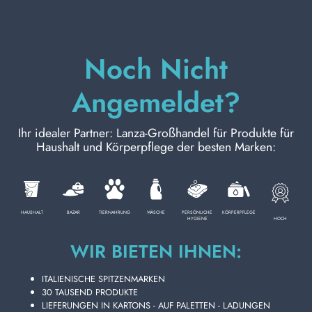
KÖRPERPFLEGE
Noch Nicht
Angemeldet?
PROFESSIONELL
Ihr idealer Partner: Lanza-Großhandel für Produkte für
SONDERKATEGORIEN:
Haushalt und Körperpflege der besten Marken:
NEW
PROMO
HAUSHALT
BAZAR
TIERNAHRUNG
WÄSCHE
PERSÖNLICHE
KÖRPERPFLEGE
HOCH
HYGIENE
WIR BIETEN IHNEN:
Kode
8059174594640
ITALIENISCHE SPITZENMARKEN
30 TAUSEND PRODUKTE
LIEFERUNGEN IN KARTONS - AUF PALETTEN - LADUNGEN
Karton Inhalt
12
Stück