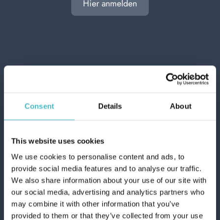
Hier anmelden
Tätigkeit mit unseren Qualitätsprodukten effizienter zu
gestalten.
Körperpflege
Körperpflegezubehör
Toilettenartikel-zubehör
vorhergehend
nachfolgend:
Consent
Details
About
ANDERE BENUTZER HABEN
This website uses cookies
AUCH VISUALISIERT
We use cookies to personalise content and ads, to
provide social media features and to analyse our traffic.
We also share information about your use of our site with
our social media, advertising and analytics partners who
may combine it with other information that you’ve
provided to them or that they’ve collected from your use