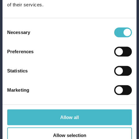
of their services.
Consent
Necessary
Selection
Preferences
SONDACASRE5885
KLEINE
Statistics
TRANSPARENTE
BADEZIMMERTASCHE
Marketing
Karton Inhalt 72 Stück
ZUM WARENKORB
Allow all
HINZUFÜGEN
Allow selection