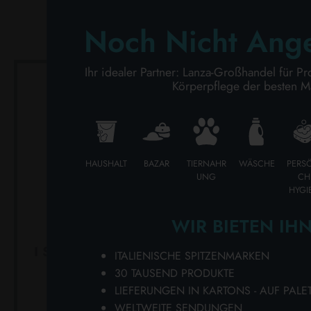
KÖRPERPFLEGE
Noch Nicht Ang
PROFESSIONELL
Ihr idealer Partner: Lanza-Großhandel für Pr
Körperpflege der besten M
SONDERKATEGORIEN:
NEW
PROMO
HAUSHALT
BAZAR
TIERNAHR
WÄSCHE
PERS
UNG
CH
HYGI
WIR BIETEN IH
I SHINE HOLZPOLITUR 625
MAN
ITALIENISCHE SPITZENMARKEN
ML. AUSLÖSEN
OBERF
30 TAUSEND PRODUKTE
30
Karton Inhalt 16 Stück
LIEFERUNGEN IN KARTONS - AUF PALE
Karto
WELTWEITE SENDUNGEN