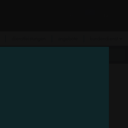
0
DE
dienstleistungen
angebote
kundendienst
kontakte
ÖNLICHE HYGIENE
KÖRPERPFLEGE
PROFESSIONELL
NEW
PROMO
kostenvoranschläge
leitfaden für den einkauf
hre Angebotsanfrage