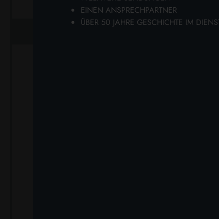
EINEN ANSPRECHPARTNER
ÜBER 50 JAHRE GESCHICHTE IM DIEN
ZUM WARENKORB HINZUFÜGEN
ZUM WARE
MANGIAPOLVERE
PRON
HOLZPOLITUR 300 ML.
HOLZP
BIENENWACHS
Karton Inhalt 12 Stück
Karto