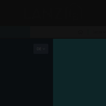
vast choice, ready to go
lanza
über uns
ROFESSIONELL
NEW
PROMO
HAUSHALT
BAZAR
TIERNAHRUNG
WÄSCHE
PERS
BOT ANZUFORDERN
DE
das team
lebensaufgabe
haushalt
>
haushaltsreinigung
>
möbelreiniger
ethik-kodex
re Artikel in den Warenkorb und senden Sie I
r individuelles Angebot innerhalb von 24 Stunden!