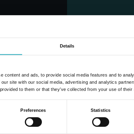
NKORB HINZUFÜGEN
ZUM WARENKORB HINZUFÜGEN
Details
e content and ads, to provide social media features and to analy
Haiben Si
 our site with our social media, advertising and analytics partn
 provided to them or that they’ve collected from your use of their
LT MÖBELPOLITUR
Preferences
Statistics
300 ML.
n Inhalt 12 Stück