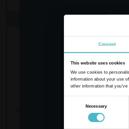
ZUM WARENKORB HINZUFÜGEN
ZUM WARE
Hier anmelden
Consent
This website uses cookies
We use cookies to personalis
information about your use of
other information that you’ve
Consent
PRONTO
PULISVE
Necessary
Selection
RESTAURIERUNGSÖL 100
ML. FLÜSSIG
Karto
Karton Inhalt 12 Stück