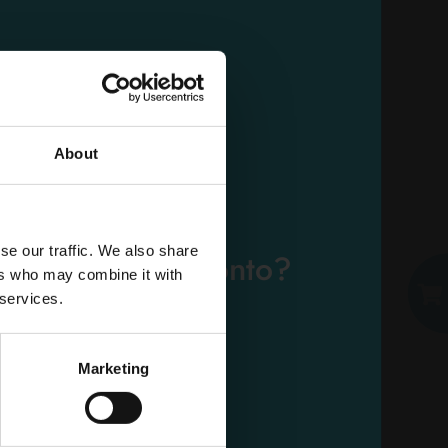
ZUM WARENKORB HINZUFÜGEN
About
E-MAIL
se our traffic. We also share
e bereits ein Konto?
ers who may combine it with
PASSWORT
 services.
Loggen Sie sich ein
Marketing