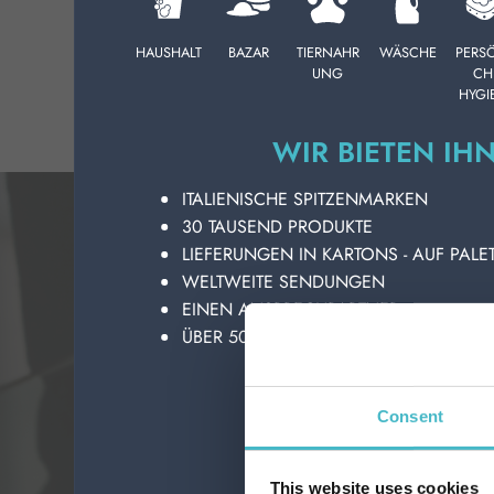
HOCHPAR
KÖRPERPFLEGE
HAUSHALT
BAZAR
TIERNAHR
WÄSCHE
PERS
UNG
CH
PROFESSIONELL
HYGI
WIR BIETEN IH
SONDERKATEGORIEN:
ITALIENISCHE SPITZENMARKEN
NEW
30 TAUSEND PRODUKTE
LIEFERUNGEN IN KARTONS - AUF PALE
PROMO
WELTWEITE SENDUNGEN
EINEN ANSPRECHPARTNER
ÜBER 50 JAHRE GESCHICHTE IM DIEN
VO
Consent
This website uses cookies