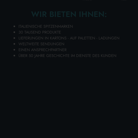
Karton Inhalt
6
Stück
WIR BIETEN IHNEN:
Disponibilità 11 PZ.
ITALIENISCHE SPITZENMARKEN
30 TAUSEND PRODUKTE
LIEFERUNGEN IN KARTONS - AUF PALETTEN - LADUNGEN
WELTWEITE SENDUNGEN
Legen Sie Ihre Artikel in den Warenkorb und senden Sie Ihre
EINEN ANSPRECHPARTNER
Angebotsanfrage
ÜBER 50 JAHRE GESCHICHTE IM DIENSTE DES KUNDEN
Sie erhalten Ihr individuelles Angebot innerhalb von 24
Stunden!
ZUM WARENKORB HINZUFÜGEN
Wählen Sie die Qualität und Preisgünstigkeit von
EIS/HEISSER WIEDERVERWENDBARER GEL-BEUTEL
FARMAMED 05245 aus dem umfangreichen Lanza
Commercio Detergenza-Online-Katalog für im