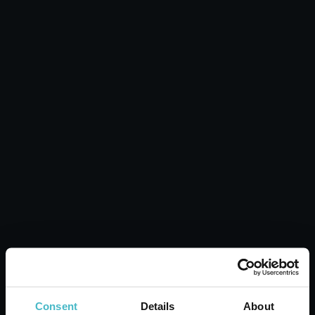
EISBEUTEL 300 GR.
Pharmalinien GHI4172A
Karton Inhalt 25 Stück
ZUM WARENKORB
HINZUFÜGEN
Consent
Details
About