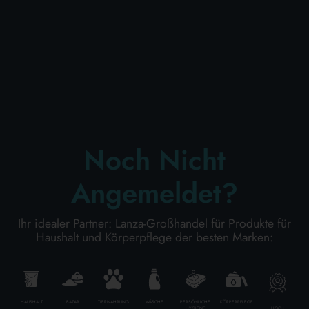
KÖRPERPFLEGE
PROFESSIONELL
SONDERKATEGORIEN:
Noch Nicht
NEW
Angemeldet?
PROMO
Ihr idealer Partner: Lanza-Großhandel für Produkte für
Haushalt und Körperpflege der besten Marken:
Kode
8032568113825
HAUSHALT
BAZAR
TIERNAHRUNG
WÄSCHE
PERSÖNLICHE
KÖRPERPFLEGE
HOCH
HYGIENE