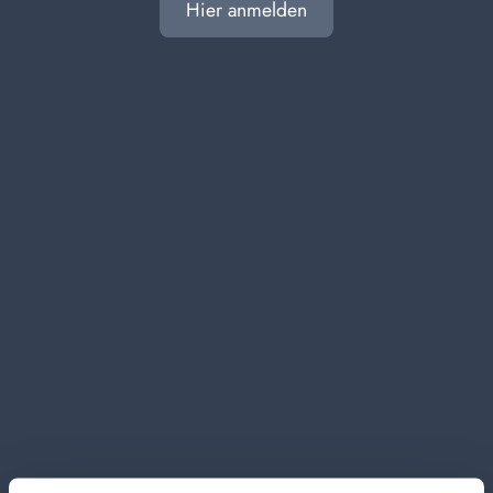
Hier anmelden
L'ANGELICA500 ml
Baumwoll- und
Moschusbad
Karton Inhalt 12 Stück
1,19 €
Preis pro Stück
(exklusive Mehrwertsteuer)
ZUM WARENKORB
HINZUFÜGEN