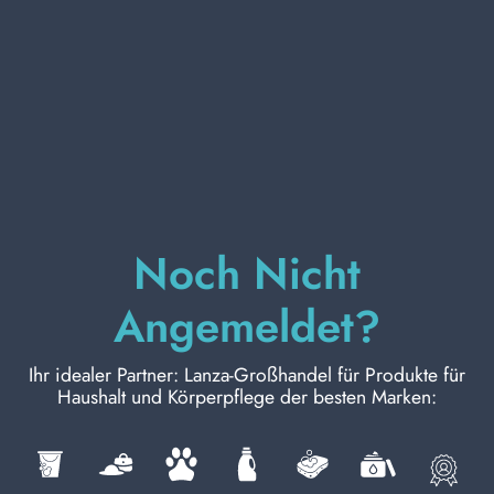
KÖRPERPFLEGE
PROFESSIONELL
SONDERKATEGORIEN:
Noch Nicht
NEW
Angemeldet?
PROMO
Ihr idealer Partner: Lanza-Großhandel für Produkte für
Haushalt und Körperpflege der besten Marken:
Kode
8003510003570
Karton Inhalt
12
Stück