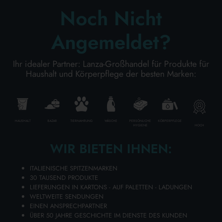
Noch Nicht
KÖRPERPFLEGE
Angemeldet?
Ihr idealer Partner: Lanza-Großhandel für Produkte für
PROFESSIONELL
Haushalt und Körperpflege der besten Marken:
SONDERKATEGORIEN:
NEW
HAUSHALT
BAZAR
TIERNAHRUNG
WÄSCHE
PERSÖNLICHE
KÖRPERPFLEGE
HOCH
HYGIENE
WIR BIETEN IHNEN:
PROMO
ITALIENISCHE SPITZENMARKEN
30 TAUSEND PRODUKTE
LIEFERUNGEN IN KARTONS - AUF PALETTEN - LADUNGEN
WELTWEITE SENDUNGEN
EINEN ANSPRECHPARTNER
Kode
8058951022611
ÜBER 50 JAHRE GESCHICHTE IM DIENSTE DES KUNDEN