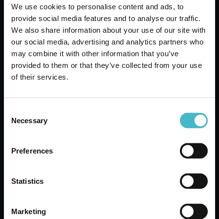
Ihre Tätigkeit mit unseren Qualitätsprodukten effizienter zu
We use cookies to personalise content and ads, to
gestalten.
provide social media features and to analyse our traffic.
We also share information about your use of our site with
bazar
Einwegartikel
Picknick
our social media, advertising and analytics partners who
may combine it with other information that you’ve
provided to them or that they’ve collected from your use
vorhergehend
nachfolgend:
of their services.
ANDERE BENUTZER HABEN
Consent
Necessary
Selection
AUCH VISUALISIERT
Preferences
Statistics
Marketing