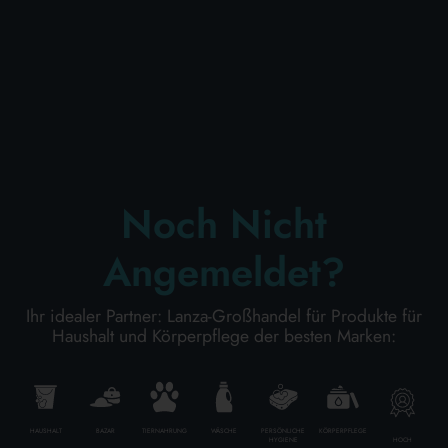
KÖRPERPFLEGE
PROFESSIONELL
SONDERKATEGORIEN:
Noch Nicht
NEW
Angemeldet?
PROMO
Ihr idealer Partner: Lanza-Großhandel für Produkte für
Haushalt und Körperpflege der besten Marken:
Kode
8300497008261
HAUSHALT
BAZAR
TIERNAHRUNG
WÄSCHE
PERSÖNLICHE
KÖRPERPFLEGE
Karton Inhalt
20
Stück
HOCH
HYGIENE