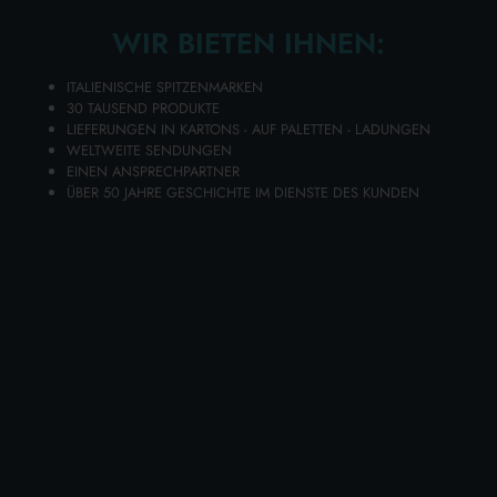
WIR BIETEN IHNEN:
Disponibilità 712 PZ.
ITALIENISCHE SPITZENMARKEN
30 TAUSEND PRODUKTE
LIEFERUNGEN IN KARTONS - AUF PALETTEN - LADUNGEN
Legen Sie Ihre Artikel in den Warenkorb und senden Sie Ihre
WELTWEITE SENDUNGEN
Angebotsanfrage
EINEN ANSPRECHPARTNER
Sie erhalten Ihr individuelles Angebot innerhalb von 24
ÜBER 50 JAHRE GESCHICHTE IM DIENSTE DES KUNDEN
Stunden!
ZUM WARENKORB HINZUFÜGEN
Wählen Sie die Qualität und Preisgünstigkeit von KNIE
KNIE 20 DEN 2 PAARE 1. HIRSCH aus dem
umfangreichen Lanza Commercio Detergenza-Online-
Katalog für im Großhandel erhältliche Produkte, Ihrer
besten Website für Großhandelseinkäufe.