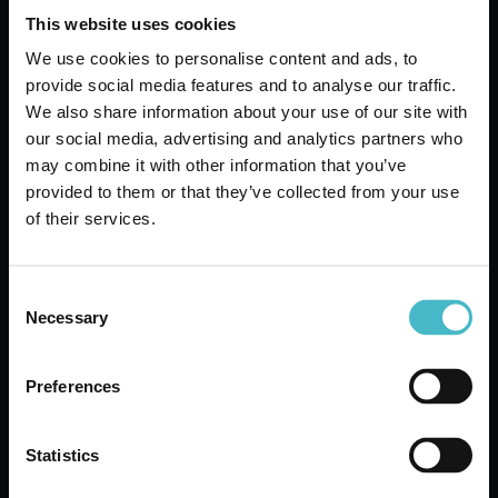
This website uses cookies
We use cookies to personalise content and ads, to
provide social media features and to analyse our traffic.
KNIE KNIE HOHE KNIE
We also share information about your use of our site with
20 DEN 2 PAAR 2G
our social media, advertising and analytics partners who
DAINO
may combine it with other information that you’ve
Karton Inhalt 10 Stück
provided to them or that they’ve collected from your use
of their services.
ZUM WARENKORB
HINZUFÜGEN
Consent
Necessary
Selection
Preferences
Statistics