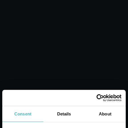
KNIE KNIE 20 DEN 2
PAAR 1A SCHWARZ
Karton Inhalt 20 Stück
ZUM WARENKORB
HINZUFÜGEN
Consent
Details
About