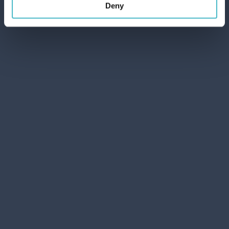
Deny
Lanza Commercio Detergenza S.A.P.A. di Lanza - P&B
di Lanza Cristiano und Lanza Davide S.s. (GbR)
Rechtssitz: Via del Grano 6-8-10 Oppeano 37050 (VR)
- Italien Umsatzsteuer- Identifikationsnummer und
Steuernummer 04551020235 Stammkapital voll
eingezahlt Euro 1.500.000 Firmenbuch von Verona Nr.
04551020235 Eintragung in die Handelskammer
Verona (CCIAA) am 23.03.2018 Nr. 429991 im
Verzeichnis der Wirtschafts- und
Verwaltungsnachrichten (REA)
Datenschutzerklärung
Cookie-Einstellungen ändern