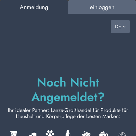
Anmeldung
einloggen
0
vast choice, ready to go
DE
HALT
BAZAR
TIERNAHRUNG
WÄSCHE
PERSÖNLICHE HYGIENE
KÖRPERPFLE
HAUSHALT
WAS IZU TUN IST, UM BEI UNS EIN ANGEBOT
ERGEBNISSE DER SUCHE:
0
Gefundene Ergebnisse
ANZUFORDERN
BAZAR
Noch Nicht
GESCHENKVERPACKUNGEN
Angemeldet?
TIERNAHRUNG
Ihr idealer Partner: Lanza-Großhandel für Produkte für
WÄSCHE
Haushalt und Körperpflege der besten Marken:
GESCHENKBOXEN FÜR FRAUEN
PERSÖNLICHE HYGIENE