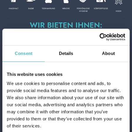
HAUSHALT
BAZAR
TIERNAHRUNG
WÄSCHE
PERSÖNLICHE
KÖRPERPFLEGE
HOCH
HYGIENE
KÖRPERPFLEGE
WIR BIETEN IHNEN:
ITALIENISCHE SPITZENMARKEN
GESCHENKBOXEN FÜR MÄNNER
PROFESSIONELL
30 TAUSEND PRODUKTE
LIEFERUNGEN IN KARTONS - AUF PALETTEN - LADUNGEN
Consent
Details
About
WELTWEITE SENDUNGEN
SONDERKATEGORIEN:
EINEN ANSPRECHPARTNER
ÜBER 50 JAHRE GESCHICHTE IM DIENSTE DES KUNDEN
NEW
This website uses cookies
We use cookies to personalise content and ads, to
PROMO
provide social media features and to analyse our traffic.
We also share information about your use of our site with
our social media, advertising and analytics partners who
may combine it with other information that you’ve
Schneller Versand
provided to them or that they’ve collected from your use
Schneller und sicherer Versand
of their services.