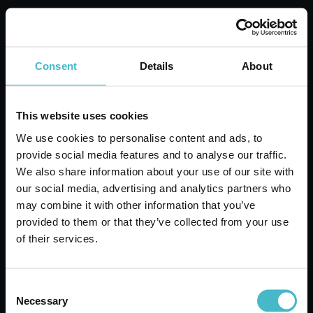
Karton Inhalt 6 Stück
ZUM WARENKORB HINZUFÜGEN
Consent
Details
About
This website uses cookies
We use cookies to personalise content and ads, to
provide social media features and to analyse our traffic.
We also share information about your use of our site with
our social media, advertising and analytics partners who
may combine it with other information that you’ve
provided to them or that they’ve collected from your use
of their services.
10 x 8 cm große Pflaster. 3 Stück.
Consent
Hautsensorisch. Hergestellt in Farmaged.
Necessary
Selection