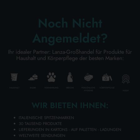
Noch Nicht
ZUM WARENKORB HINZUFÜGEN
Angemeldet?
Ihr idealer Partner: Lanza-Großhandel für Produkte für
Haushalt und Körperpflege der besten Marken:
HAUSHALT
BAZAR
TIERNAHRUNG
WÄSCHE
PERSÖNLICHE
KÖRPERPFLEGE
HOCH
HYGIENE
WIR BIETEN IHNEN:
ITALIENISCHE SPITZENMARKEN
OHRSTECKER 4 PAARE FARMAMED
30 TAUSEND PRODUKTE
05215
LIEFERUNGEN IN KARTONS - AUF PALETTEN - LADUNGEN
Karton Inhalt 6 Stück
WELTWEITE SENDUNGEN