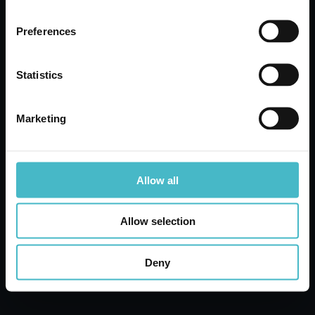
Karton Inhalt 5 Stück
Preferences
ZUM WARENKORB HINZUFÜGEN
Statistics
Marketing
Allow all
Allow selection
Deny
10 x 8 cm große Pflaster. 3 Stück.
FARMAMED HEALING