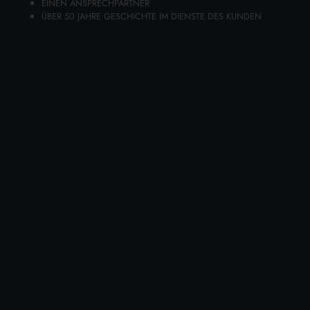
EINEN ANSPRECHPARTNER
ÜBER 50 JAHRE GESCHICHTE IM DIENSTE DES KUNDEN
ZUM WARENKORB HINZUFÜGEN
NASENFLECKEN 7 STÜCK FARMAMED
05224
Karton Inhalt 5 Stück