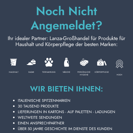
Noch Nicht
KÖRPERPFLEGE
Angemeldet?
Ihr idealer Partner: Lanza-Großhandel für Produkte für
PROFESSIONELL
Haushalt und Körperpflege der besten Marken:
SONDERKATEGORIEN:
NEW
HAUSHALT
BAZAR
TIERNAHRUNG
WÄSCHE
PERSÖNLICHE
KÖRPERPFLEGE
HOCH
HYGIENE
WIR BIETEN IHNEN:
PROMO
ITALIENISCHE SPITZENMARKEN
30 TAUSEND PRODUKTE
LIEFERUNGEN IN KARTONS - AUF PALETTEN - LADUNGEN
Kode
4005900551719
WELTWEITE SENDUNGEN
EINEN ANSPRECHPARTNER
ÜBER 50 JAHRE GESCHICHTE IM DIENSTE DES KUNDEN
Karton Inhalt
12
Stück