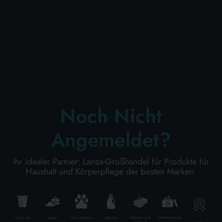
KÖRPERPFLEGE
PROFESSIONELL
SONDERKATEGORIEN:
Noch Nicht
NEW
Angemeldet?
PROMO
Ihr idealer Partner: Lanza-Großhandel für Produkte für
Haushalt und Körperpflege der besten Marken:
Kode
8300497020218
Karton Inhalt
20
Stück
HAUSHALT
BAZAR
TIERNAHRUNG
WÄSCHE
PERSÖNLICHE
KÖRPERPFLEGE