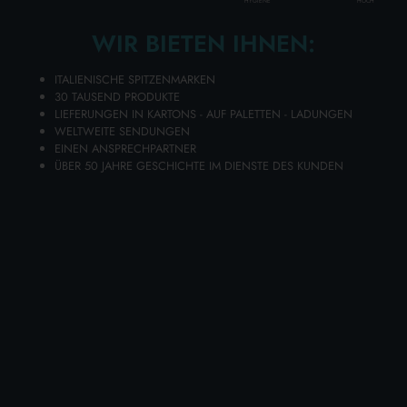
HOCH
HYGIENE
WIR BIETEN IHNEN:
Disponibilità 183 PZ.
ITALIENISCHE SPITZENMARKEN
30 TAUSEND PRODUKTE
Legen Sie Ihre Artikel in den Warenkorb und senden Sie Ihre
LIEFERUNGEN IN KARTONS - AUF PALETTEN - LADUNGEN
Angebotsanfrage
WELTWEITE SENDUNGEN
EINEN ANSPRECHPARTNER
Sie erhalten Ihr individuelles Angebot innerhalb von 24
ÜBER 50 JAHRE GESCHICHTE IM DIENSTE DES KUNDEN
Stunden!
ZUM WARENKORB HINZUFÜGEN
Wählen Sie die Qualität und Preisgünstigkeit von MARA
STRUMPFHOSE 20 DEN 70A XL MELON aus dem
umfangreichen Lanza Commercio Detergenza-Online-
Katalog für im Großhandel erhältliche Produkte, Ihrer
besten Website für Großhandelseinkäufe.