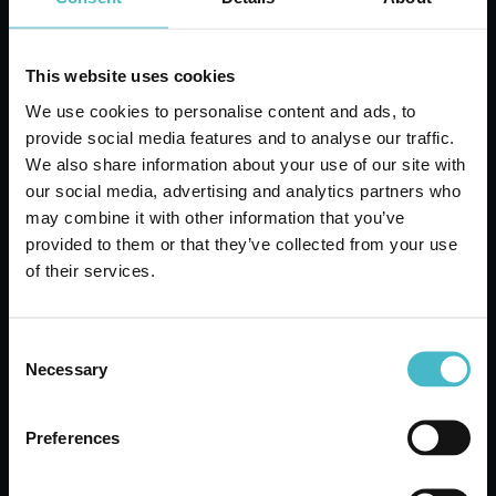
This website uses cookies
We use cookies to personalise content and ads, to
provide social media features and to analyse our traffic.
REPOSE
We also share information about your use of our site with
STRUMPFHOSE 20
our social media, advertising and analytics partners who
DEN 36F SCHWARZ
may combine it with other information that you’ve
GRÖSSE III
provided to them or that they’ve collected from your use
Karton Inhalt 10 Stück
of their services.
Consent
ZUM WARENKORB
Necessary
HINZUFÜGEN
Selection
Preferences