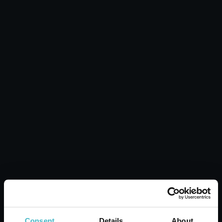
MARA STRUMPFHOSE
20 DEN 70A XL
SCHWARZ
Karton Inhalt 20 Stück
ZUM WARENKORB
HINZUFÜGEN
Consent
Details
About