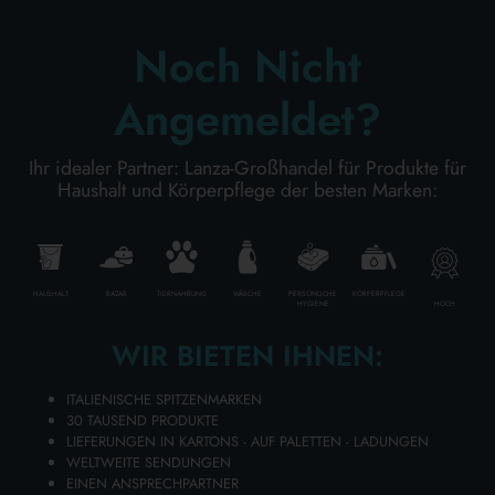
lanza
Noch Nicht
KÖRPERPFLEGE
MISSION
Angemeldet?
WIR LIEFERN UNSEREN KUNDEN WELTWEIT
PROFESSIONELL
DIE BENÖTIGTEN REINIGUNGSPRODUKTE.
Ihr idealer Partner: Lanza-Großhandel für Produkte für
Haushalt und Körperpflege der besten Marken:
SONDERKATEGORIEN:
Unsere Mission ist klar: Wir garantieren
Einzelhändlern eine vollständige, hochwertige
NEW
und zuverlässige Versorgung mit allen von
HAUSHALT
BAZAR
TIERNAHRUNG
WÄSCHE
PERSÖNLICHE
KÖRPERPFLEGE
Verbrauchern weltweit nachgefragten
HOCH
HYGIENE
Reinigungsprodukten.
PROMO
WIR BIETEN IHNEN:
Dies erreichen wir durch spezialisierte Fachkräfte,
ITALIENISCHE SPITZENMARKEN
die sich jedem einzelnen Vertriebskanal widmen
30 TAUSEND PRODUKTE
und täglich Beratung und Service bieten, um
LIEFERUNGEN IN KARTONS - AUF PALETTEN - LADUNGEN
maximalen Erfolg und höchste
WELTWEITE SENDUNGEN
EINEN ANSPRECHPARTNER
Kundenzufriedenheit zu gewährleisten.