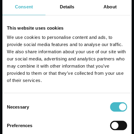
Consent
Details
About
This website uses cookies
We use cookies to personalise content and ads, to
provide social media features and to analyse our traffic.
We also share information about your use of our site with
our social media, advertising and analytics partners who
may combine it with other information that you’ve
provided to them or that they’ve collected from your use
of their services.
Zuhause:
Für ein Zuhause, das stets für Komfort
und Hygiene steht, bieten wir Ihnen eine Auswahl
von Tausenden Produkten, die all Ihre Pflege- und
Consent
Reinigungsbedürfnisse erfüllen – von den Basics
Necessary
Selection
bis hin zu den speziellsten Produkten.
Preferences
Wäsche:
Ein umfassendes Sortiment an