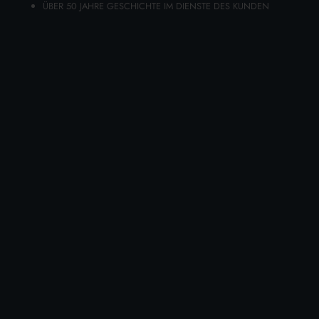
ÜBER 50 JAHRE GESCHICHTE IM DIENSTE DES KUNDEN
Heute ist das Unternehmen in mehr
als 40
verschiedenen Ländern
in Europa, Asien,
Afrika und Amerika vertreten.