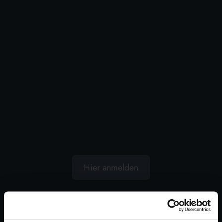
DAS RICHTIGE PRODUKT FÜR JEDE
KATEGORIE
Kundenzufriedenheit ist der Schlüssel zu unserem
Erfolg. Deshalb bietet Lanza Commercio
Detergenza ein stetig wachsendes Sortiment für
alle Produktkategorien der Reinigungsbranche:
Zuhause
,
Wäsche
,
Körperpflege
,
Tiernahrung
und
Basar
.
Hier anmelden