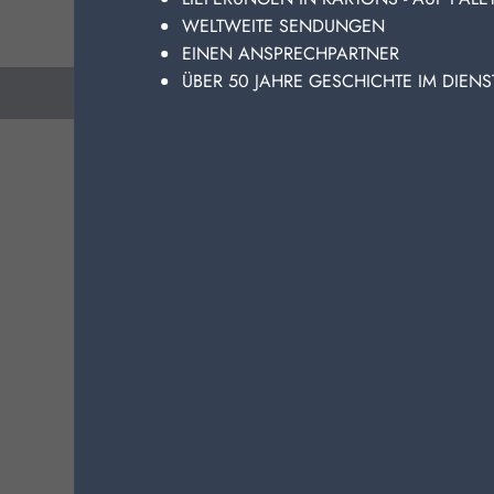
fü
WELTWEITE SENDUNGEN
Au
EINEN ANSPRECHPARTNER
Pr
ÜBER 50 JAHRE GESCHICHTE IM DIEN
vorhergehend
nachfolgend:
Ma
Pa
Be
zu
ANDERE
la
Tä
ge