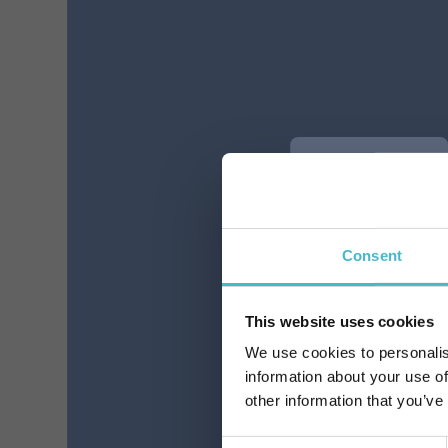
Pflaster für empfindliche
Häm
Haut, 1 Größe, 24
FO
Stück, Bakterien.
FA
FARMAMED 05321
K
Karton Inhalt 5 Stück
Hier anmelden
ZUM WARENKORB HINZUFÜGEN
ZUM WA
Consent
This website uses cookies
We use cookies to personalis
information about your use of
other information that you’ve
Consent