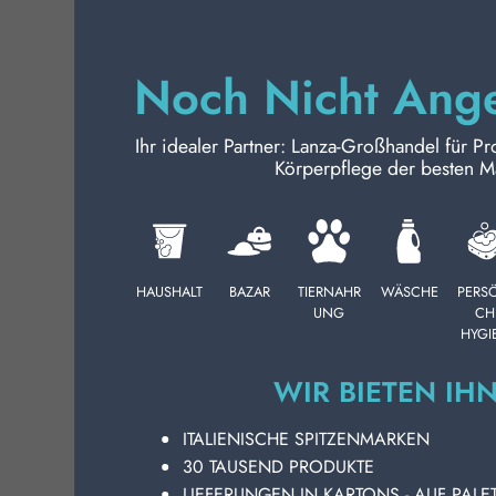
5
KÖRPERPFLEGE
Noch Nicht Ang
Wä
PROFESSIONELL
Pf
Ba
Ihr idealer Partner: Lanza-Großhandel für Pr
La
SONDERKATEGORIEN:
Körperpflege der besten M
Gr
NEW
fü
Pf
Ba
PROMO
Ei
HAUSHALT
BAZAR
TIERNAHR
WÄSCHE
PERS
Kö
UNG
CH
in
HYGI
di
de
WIR BIETEN IH
Ve
kö
ITALIENISCHE SPITZENMARKEN
24
30 TAUSEND PRODUKTE
Co
LIEFERUNGEN IN KARTONS - AUF PALE