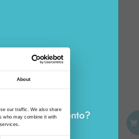
CHÜRFUNGEN
10 XL FARMAMED
05328 Pflaster gegen
Verbrennungen/Abschürfungen
Karton Inhalt 6 Stück
ZUM WARENKORB HINZUFÜGEN
About
E-MAIL
se our traffic. We also share
e bereits ein Konto?
ers who may combine it with
PASSWORT
 services.
Loggen Sie sich ein