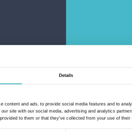
ostat-Pflaster. 2
VERBRENNUNGEN/ABS
RMATE 12 STÜCK
PFLASTER 12 STÜCK
RMAMED 05283
MITTEL FARMAMED
05329
arton Inhalt 5 Stück
Karton Inhalt 6 Stück
RENKORB HINZUFÜGEN
ZUM WARENKORB HINZUFÜGEN
Details
e content and ads, to provide social media features and to analy
Haiben Si
 our site with our social media, advertising and analytics partn
 provided to them or that they’ve collected from your use of their