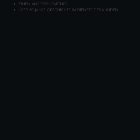
Pflegeleichte Slipeinlagen, 36 Stück,
EINEN ANSPRECHPARTNER
ÜBER 50 JAHRE GESCHICHTE IM DIENSTE DES KUNDEN
Größe L
Karton Inhalt 12 Stück
ZUM WARENKORB HINZUFÜGEN