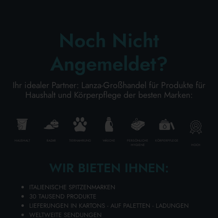
Baumwolle und Aloe Vera
Karton Inhalt 24 Stück
Noch Nicht
Angemeldet?
ZUM WARENKORB HINZUFÜGEN
Ihr idealer Partner: Lanza-Großhandel für Produkte für
NEW
Haushalt und Körperpflege der besten Marken:
HAUSHALT
BAZAR
TIERNAHRUNG
WÄSCHE
PERSÖNLICHE
KÖRPERPFLEGE
HOCH
HYGIENE
WIR BIETEN IHNEN:
ITALIENISCHE SPITZENMARKEN
30 TAUSEND PRODUKTE
LIEFERUNGEN IN KARTONS - AUF PALETTEN - LADUNGEN
WELTWEITE SENDUNGEN