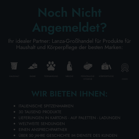
Noch Nicht
KÖRPERPFLEGE
Angemeldet?
Ihr idealer Partner: Lanza-Großhandel für Produkte für
PROFESSIONELL
Haushalt und Körperpflege der besten Marken:
SONDERKATEGORIEN:
NEW
HAUSHALT
BAZAR
TIERNAHRUNG
WÄSCHE
PERSÖNLICHE
KÖRPERPFLEGE
HOCH
HYGIENE
WIR BIETEN IHNEN:
PROMO
ITALIENISCHE SPITZENMARKEN
30 TAUSEND PRODUKTE
LIEFERUNGEN IN KARTONS - AUF PALETTEN - LADUNGEN
WELTWEITE SENDUNGEN
Kode
8004260429627
EINEN ANSPRECHPARTNER
ÜBER 50 JAHRE GESCHICHTE IM DIENSTE DES KUNDEN