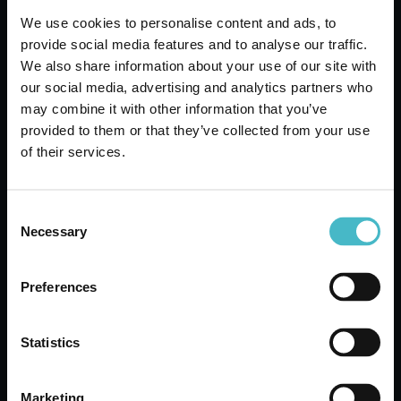
helfen können, Ihre Tätigkeit mit unseren
Qualitätsprodukten effizienter zu gestalten.
We use cookies to personalise content and ads, to
provide social media features and to analyse our traffic.
We also share information about your use of our site with
bazar
Einwegartikel
Trockenes werkzeug
our social media, advertising and analytics partners who
may combine it with other information that you’ve
vorhergehend
nachfolgend:
provided to them or that they’ve collected from your use
of their services.
ANDERE BENUTZER HABEN
Consent
AUCH VISUALISIERT
Necessary
Selection
Preferences
Statistics
Marketing