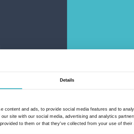
REPOSE
REPOSE
MPFHOSE 40 DEN
STRUMPFHOSE 40 DEN
 BEAVER GRÖSSE
36G SMOKE GRÖSSE
XL
IV
rton Inhalt 10 Stück
Karton Inhalt 10 Stück
RENKORB HINZUFÜGEN
ZUM WARENKORB HINZUFÜGEN
Details
e content and ads, to provide social media features and to analy
Haiben Si
 our site with our social media, advertising and analytics partn
 provided to them or that they’ve collected from your use of their