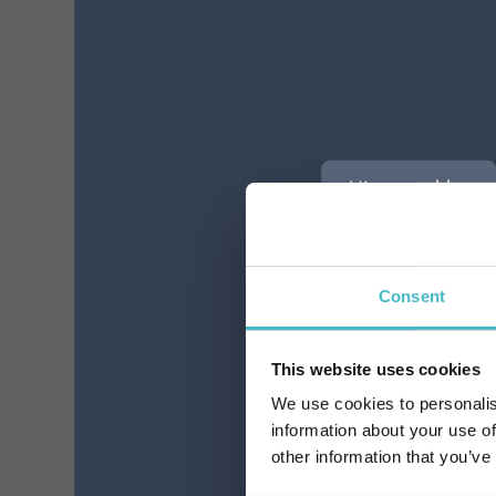
REPOSE
STRUMPFHOSE 40 DEN
STRU
36G MELONE GRÖSSE
36G
II
Karton Inhalt 10 Stück
Ka
Hier anmelden
ZUM WARENKORB HINZUFÜGEN
ZUM WA
Consent
This website uses cookies
We use cookies to personalis
information about your use of
other information that you’ve