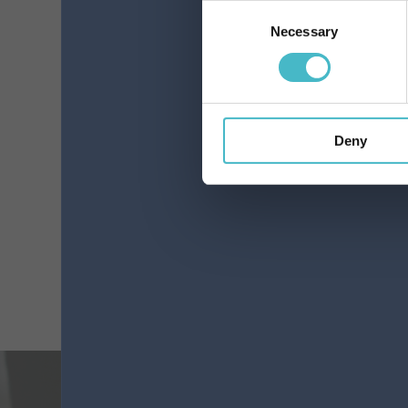
Consent
Necessary
Selection
REPOSE
STRUMPFHOSE 40 DEN
36G SCHWARZ
GRÖSSE II
Deny
Karton Inhalt 10 Stück
ZUM WARENKORB HINZUFÜGEN