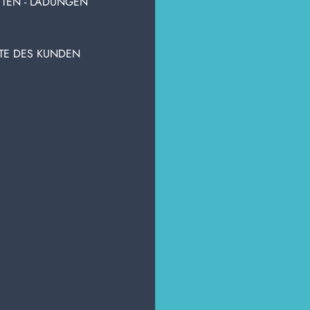
TTEN - LADUNGEN
dividuelle Beratung, um die Bedürfnisse Ihrer Tätigkeit
friedenzustellen. Fordern Sie ein Angebot an und
ssen Sie uns wissen, wie wir Ihnen helfen können, Ihre
STE DES KUNDEN
tigkeit mit unseren Qualitätsprodukten effizienter zu
stalten.
 BENUTZER HABEN AUCH VISUA