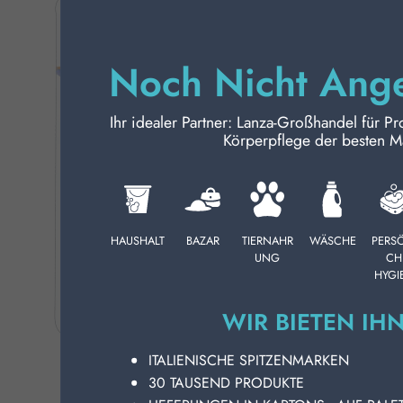
R
II
KÖRPERPFLEGE
De
er
Noch Nicht Ang
PROFESSIONELL
Gr
R
Ihr idealer Partner: Lanza-Großhandel für Pr
II
SONDERKATEGORIEN:
Körperpflege der besten M
be
Kö
NEW
Ve
de
PROMO
pr
HAUSHALT
BAZAR
TIERNAHR
WÄSCHE
PERS
Ve
UNG
CH
kö
HYGI
NE
ka
WIR BIETEN IH
Kö
Ih
ITALIENISCHE SPITZENMARKEN
na
30 TAUSEND PRODUKTE
Kö