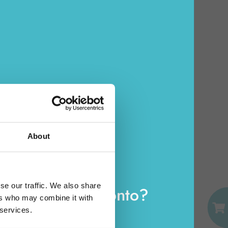
REPOSE
STRUMPFHOSE 40 DEN
36G MELONE GRÖSSE
IV
Karton Inhalt 10 Stück
ZUM WARENKORB HINZUFÜGEN
About
E-MAIL
se our traffic. We also share
e bereits ein Konto?
ers who may combine it with
PASSWORT
 services.
Loggen Sie sich ein