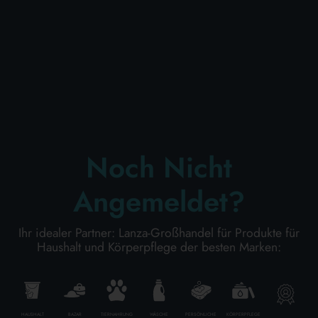
KÖRPERPFLEGE
PROFESSIONELL
SONDERKATEGORIEN:
Noch Nicht
NEW
Angemeldet?
PROMO
Ihr idealer Partner: Lanza-Großhandel für Produkte für
Haushalt und Körperpflege der besten Marken:
Kode
8009150116069
Karton Inhalt
6
Stück
Lage aus
12
Kartons
HAUSHALT
BAZAR
TIERNAHRUNG
WÄSCHE
PERSÖNLICHE
KÖRPERPFLEGE