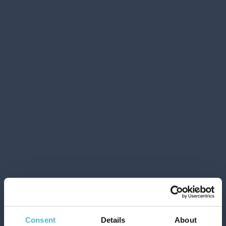
SILIKON-
KÜCHENSPACHTEL
CASRE4351
Karton Inhalt 24 Stück
ZUM WARENKORB
HINZUFÜGEN
Consent
Details
About