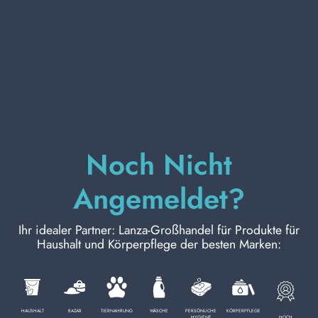
KÖRPERPFLEGE
PROFESSIONELL
SONDERKATEGORIEN:
Noch Nicht
NEW
Angemeldet?
PROMO
Ihr idealer Partner: Lanza-Großhandel für Produkte für
Haushalt und Körperpflege der besten Marken:
Kode
8003921101056
HAUSHALT
BAZAR
TIERNAHRUNG
WÄSCHE
PERSÖNLICHE
KÖRPERPFLEGE
HOCH
HYGIENE