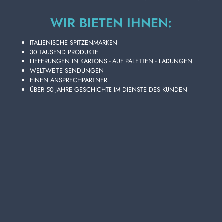
Karton Inhalt
6
Stück
WIR BIETEN IHNEN:
Disponibilità 27 PZ.
ITALIENISCHE SPITZENMARKEN
30 TAUSEND PRODUKTE
LIEFERUNGEN IN KARTONS - AUF PALETTEN - LADUNGEN
WELTWEITE SENDUNGEN
Legen Sie Ihre Artikel in den Warenkorb und senden Sie Ihre
EINEN ANSPRECHPARTNER
Angebotsanfrage
ÜBER 50 JAHRE GESCHICHTE IM DIENSTE DES KUNDEN
Sie erhalten Ihr individuelles Angebot innerhalb von 24
Stunden!
ZUM WARENKORB HINZUFÜGEN
Wählen Sie die Qualität und Preisgünstigkeit von
WEIBLICHER BELÜFTER, WASSERSPARENDER HAHN,
GAGBIANO 10105 aus dem umfangreichen Lanza
Commercio Detergenza-Online-Katalog für im