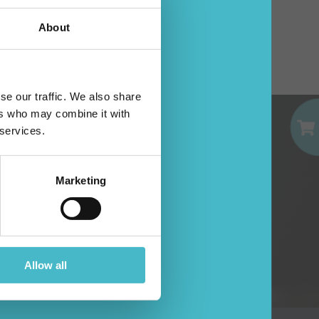
AGGIUNGI AL CARRELLO
About
EMAIL
se our traffic. We also share
già un account?
ers who may combine it with
PASSWORD
 services.
Accedi
Marketing
ESE
Allow all