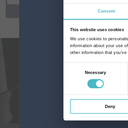
AGGIUNGI AL CARRELLO
AGGIUN
Consent
This website uses cookies
We use cookies to personalis
information about your use of
other information that you’ve
Registrati
Consent
LAVORA CON NOI
Necessary
Selection
VO
Deny