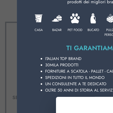
PROFE
prodotti dei migliori br
CURA PERSONA
PROFESSIONALE
CASA
BAZAR
PET FOOD
BUCATO
PULI
PERS
CATEGORIE SPECIALI:
TI GARANTIAM
NOVITÀ
OFFERTE
ITALIAN TOP BRAND
30MILA PRODOTTI
FORNITURE A SCATOLA - PALLET - CA
SPEDIZIONI IN TUTTO IL MONDO
UN CONSULENTE A TE DEDICATO
OLTRE 50 ANNI DI STORIA AL SERVIZ
DEBORAH SMALTO
ESTROS
SEMIPERMANENTE COLORI
SPIDER 
MISTI