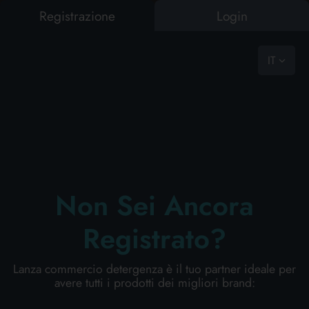
Registrazione
Login
0
vast choice, ready to go
IT
IA PERSONA
CURA PERSONA
PROFESSIONALE
NOVITÀ
OFFERTE
CASA
BAZAR
CASA
COME RICHIEDERCI UN PREVENTIVO
RISULTATI RICERCA:
0
Risultati trovati
BAZAR
Aggiungi i tuoi articoli al carrello e richiedi il preventivo
Non Sei Ancora
In 24h riceverai la tua offerta personalizzata!
PET FOOD
Registrato?
LINEA CORPO PROFUMERIA
BUCATO
Lanza commercio detergenza è il tuo partner ideale per
avere tutti i prodotti dei migliori brand:
PULIZIA PERSONA