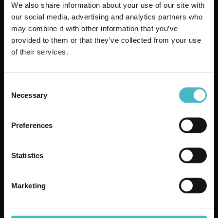
We also share information about your use of our site with
our social media, advertising and analytics partners who
may combine it with other information that you’ve
MOKA GUARNIZIONI 3
provided to them or that they’ve collected from your use
TZ. GABBIANO 10052
of their services.
Cartone da 12 PZ.
Consent
AGGIUNGI AL CARRELLO
Necessary
Selection
Preferences
Statistics
Marketing