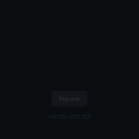
precedente
successivo
ALTRI UTENTI HANNO
VISUALIZZATO ANCHE
Registrati
LAVORA CON NOI