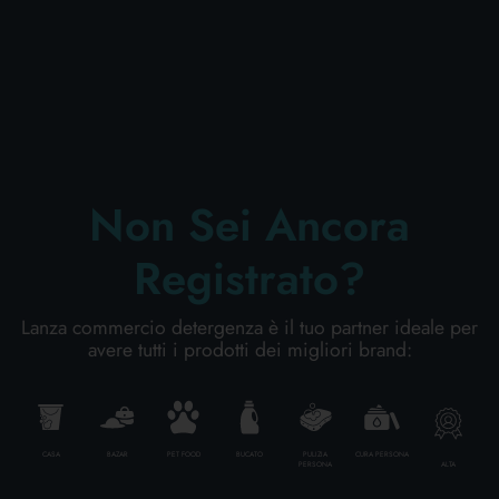
CURA PERSONA
PROFESSIONALE
Non Sei Ancora
CATEGORIE SPECIALI:
Registrato?
NOVITÀ
Lanza commercio detergenza è il tuo partner ideale per
OFFERTE
avere tutti i prodotti dei migliori brand:
Codice
8024258029707
CASA
BAZAR
PET FOOD
BUCATO
PULIZIA
CURA PERSONA
ALTA
PERSONA
Cartone da
24
PZ.