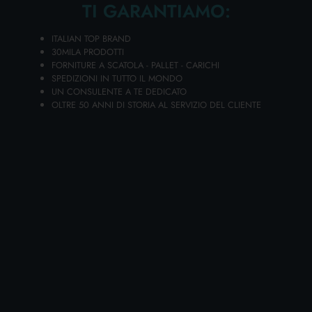
TI GARANTIAMO:
Bancali da
144
cartoni
ITALIAN TOP BRAND
Disponibilità 82 PZ.
30MILA PRODOTTI
FORNITURE A SCATOLA - PALLET - CARICHI
SPEDIZIONI IN TUTTO IL MONDO
UN CONSULENTE A TE DEDICATO
Aggiungi i tuoi articoli al carrello e richiedi il preventivo
OLTRE 50 ANNI DI STORIA AL SERVIZIO DEL CLIENTE
In 24h riceverai la tua offerta personalizzata!
AGGIUNGI AL CARRELLO
Scegli la qualità e la convenienza di APRIBOTTIGLIE
SEMPLICE CASRE4612, presente nel vasto catalogo
online di prodotti in vendita all'ingrosso di Lanza
Commercio Detergenza, il tuo miglior sito per
acquisti all'ingrosso.
APRIBOTTIGLIE SEMPLICE CASRE4612 è un