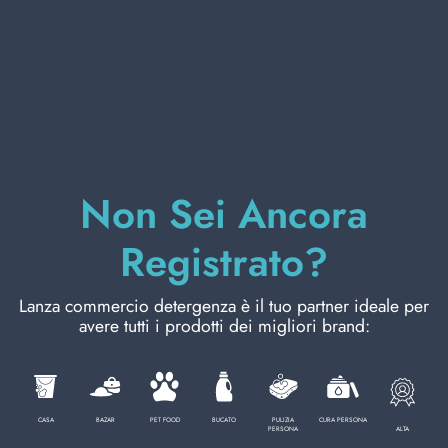
CURA PERSONA
PROFESSIONALE
CATEGORIE SPECIALI:
Non Sei Ancora
Registrato?
NOVITÀ
OFFERTE
Lanza commercio detergenza è il tuo partner ideale per
avere tutti i prodotti dei migliori brand:
Codice
8001365055362
CASA
BAZAR
PET FOOD
BUCATO
PULIZIA
CURA PERSONA
ALTA
PERSONA
Cartone da
24
PZ.