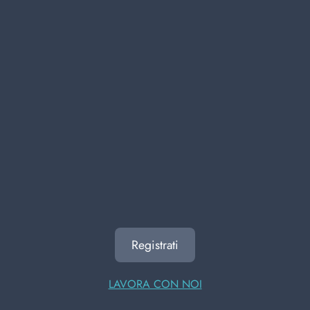
bazar
varie
Auto
precedente
successivo
ALTRI UTENTI HANNO
VISUALIZZATO ANCHE
Registrati
LAVORA CON NOI