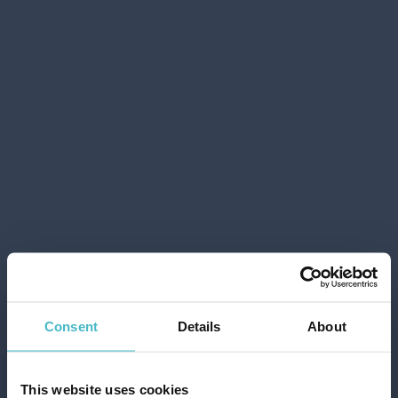
ARBRE MAGIQUE
DEODORANTE AUTO
PINETTO DOUBLE
ESSENCE
Cartone da 48 PZ.
AGGIUNGI AL CARRELLO
Consent
Details
About
This website uses cookies