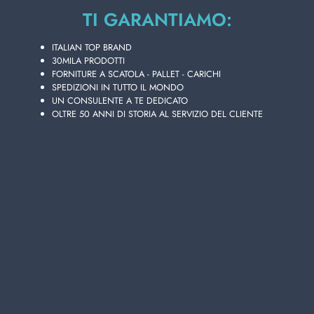
Strato da
5
cartoni
TI GARANTIAMO:
Bancali da
100
cartoni
ITALIAN TOP BRAND
30MILA PRODOTTI
Disponibilità 154 PZ.
FORNITURE A SCATOLA - PALLET - CARICHI
SPEDIZIONI IN TUTTO IL MONDO
UN CONSULENTE A TE DEDICATO
OLTRE 50 ANNI DI STORIA AL SERVIZIO DEL CLIENTE
Aggiungi i tuoi articoli al carrello e richiedi il preventivo
In 24h riceverai la tua offerta personalizzata!
AGGIUNGI AL CARRELLO
Scegli la qualità e la convenienza di ARBRE
MAGIQUE DEODORANTE AUTO PINETTO
COCCO, presente nel vasto catalogo online di
prodotti in vendita all'ingrosso di Lanza Commercio
Detergenza, il tuo miglior sito per acquisti