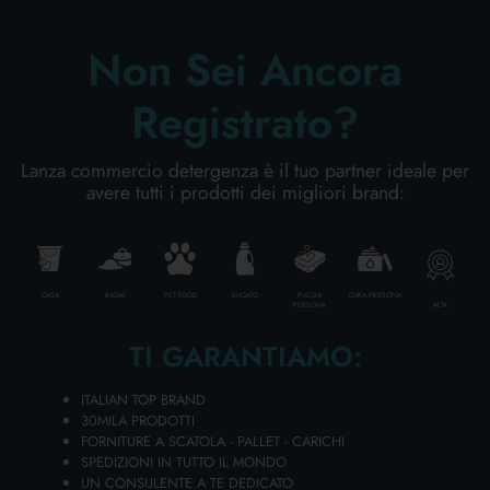
Cartone da 6 PZ.
Non Sei Ancora
AGGIUNGI AL CARRELLO
Registrato?
Lanza commercio detergenza è il tuo partner ideale per
avere tutti i prodotti dei migliori brand:
CASA
BAZAR
PET FOOD
BUCATO
PULIZIA
CURA PERSONA
ALTA
PERSONA
TI GARANTIAMO:
ITALIAN TOP BRAND
30MILA PRODOTTI
FORNITURE A SCATOLA - PALLET - CARICHI
GANCI VENTOSA PICCOLI COLORATI 2
SPEDIZIONI IN TUTTO IL MONDO
PZ. GABBIANO 10024
UN CONSULENTE A TE DEDICATO