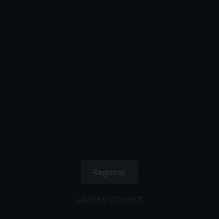
RISPARMIO ACQUA GABBIANO 10105
Cartone da 6 PZ.
AGGIUNGI AL CARRELLO
Registrati
LAVORA CON NOI
LUCCHETTO PICCOLO GABBIANO 10115