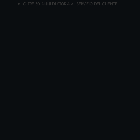
OLTRE 50 ANNI DI STORIA AL SERVIZIO DEL CLIENTE
Cartone da 6 PZ.
AGGIUNGI AL CARRELLO
GANCI VENTOSA GRANDE GABBIANO
10036