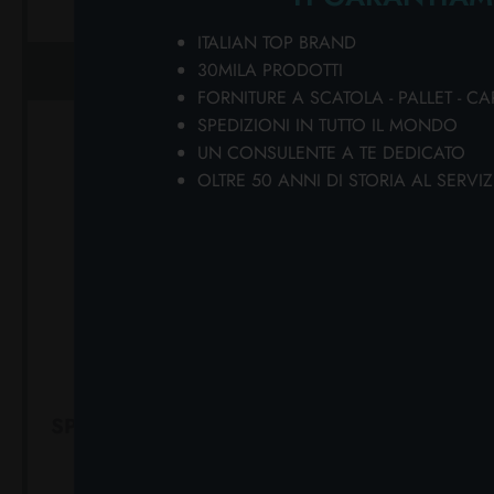
ITALIAN TOP BRAND
AGGIUNGI AL CARRELLO
AGGIUN
30MILA PRODOTTI
FORNITURE A SCATOLA - PALLET - CA
SPEDIZIONI IN TUTTO IL MONDO
UN CONSULENTE A TE DEDICATO
OLTRE 50 ANNI DI STORIA AL SERVIZ
DURACELL LITIO
DUR
SPECIALISTICHE 2 PZ. 2025
SPECIALI
3V
Cartone da 10 PZ.
Car