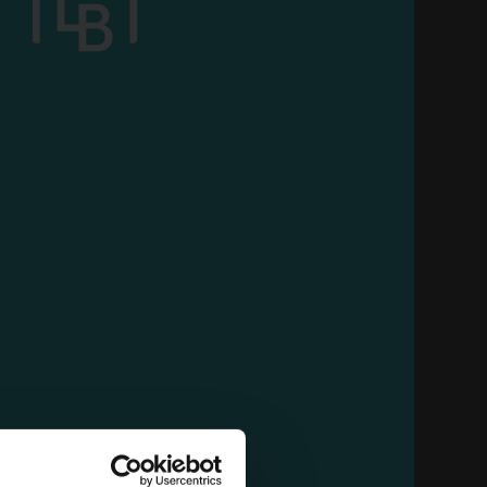
AGGIUNGI AL CARRELLO
ONE
VARTA ALKALINE ENERGY 1
PZ. 9V 4922
Cartone da 10 PZ.