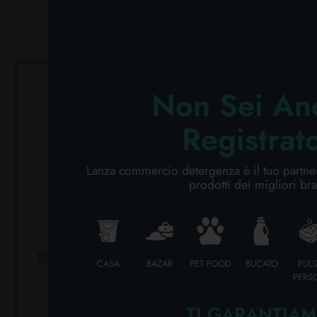
CURA PERSONA
PROFESSIONALE
Non Sei An
CATEGORIE SPECIALI:
Registrat
NOVITÀ
OFFERTE
Lanza commercio detergenza è il tuo partner 
prodotti dei migliori br
DURACELL ALKALINE PLUS
DURACEL
CASA
BAZAR
PET FOOD
BUCATO
PULI
100 % 1 PZ. 9V
P. BOOS
PERS
Cartone da 10 PZ.
Car
TI GARANTIAM