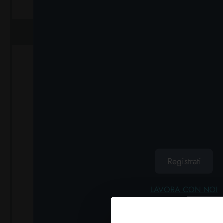
AGGIUNGI AL CARRELLO
AGGIUN
Registrati
DURACELL LITIO
TOSHIBA
LAVORA CON NOI
SPECIALISTICHE 2 PZ.
BATTERI
MN21 12V
Car
Cartone da 10 PZ.