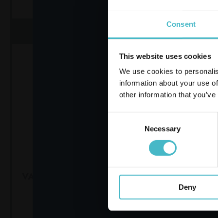
Consent
AGGIUNGI AL CARRELLO
AGGIUN
This website uses cookies
We use cookies to personalis
information about your use of
other information that you’ve
Consent
Necessary
Selection
VARTA ALKALINE ENERGY 4
VARTA AL
PZ. AA STILO 4906
PZ. AAA
Deny
Cartone da 20 PZ.
Car