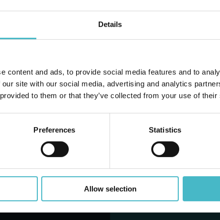
Details
GI AL CARRELLO
AGGIUNGI AL CARRELLO
e content and ads, to provide social media features and to analy
Hai 
 our site with our social media, advertising and analytics partn
 provided to them or that they’ve collected from your use of their
Preferences
Statistics
KALINE ENERGY 4
VARTA ALKALINE LONGL
 MINISTILO 4903
POWER 4 PZ. AA STI
Allow selection
tone da 10 PZ.
Cartone da 20 PZ.