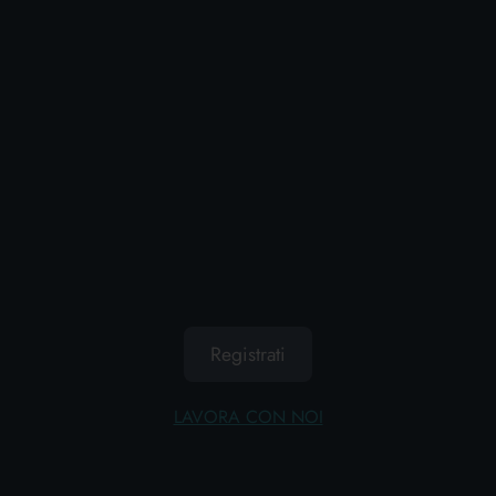
AGGIUNGI AL CARRELLO
Registrati
AMBI-PUR DEODORANTE AUTO X
BOCCHETTA RICAMBIO ORO
LAVORA CON NOI
Cartone da 6 PZ.