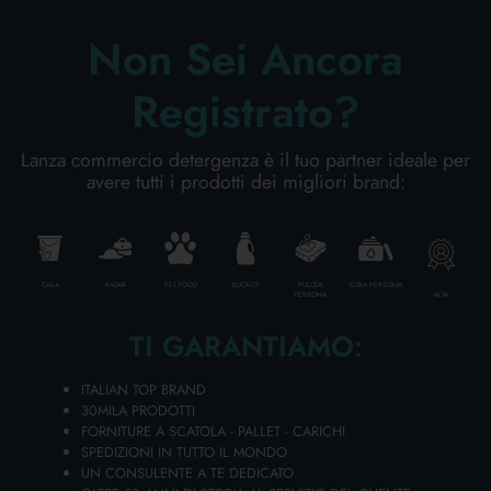
Non Sei Ancora
AGGIUNGI AL CARRELLO
Registrato?
Lanza commercio detergenza è il tuo partner ideale per
avere tutti i prodotti dei migliori brand:
CASA
BAZAR
PET FOOD
BUCATO
PULIZIA
CURA PERSONA
ALTA
PERSONA
TI GARANTIAMO:
ITALIAN TOP BRAND
30MILA PRODOTTI
SPUGNA AUTO ART. 0240
FORNITURE A SCATOLA - PALLET - CARICHI
Cartone da 30 PZ.
SPEDIZIONI IN TUTTO IL MONDO
UN CONSULENTE A TE DEDICATO