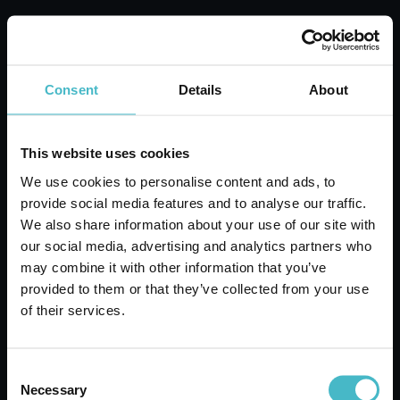
Consent
Details
About
This website uses cookies
We use cookies to personalise content and ads, to
ACE GENTILE TRIGGER CANDEGGINA
provide social media features and to analyse our traffic.
650 ML. PIU' OXYGEN
We also share information about your use of our site with
Cartone da 10 PZ.
our social media, advertising and analytics partners who
may combine it with other information that you’ve
provided to them or that they’ve collected from your use
AGGIUNGI AL CARRELLO
of their services.
Consent
Necessary
Selection