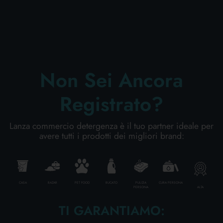
CURA PERSONA
PROFESSIONALE
Non Sei Ancora
Registrato?
CATEGORIE SPECIALI:
NOVITÀ
Lanza commercio detergenza è il tuo partner ideale per
avere tutti i prodotti dei migliori brand:
CANDEGGINA DELICATA 2000 ML.
AMACASA
OFFERTE
Cartone da 8 PZ.
CASA
BAZAR
PET FOOD
BUCATO
PULIZIA
CURA PERSONA
ALTA
PERSONA
AGGIUNGI AL CARRELLO
TI GARANTIAMO: