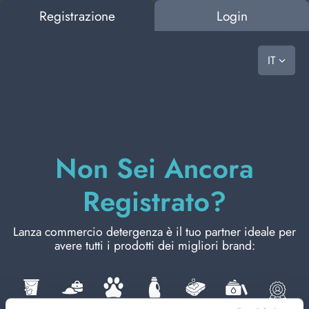
Registrazione
Login
vast choice, ready to go
IT
CASA
Si è verificato un errore.
Non Sei Ancora
BAZAR
Riprova
Registrato?
PET FOOD
Lanza commercio detergenza è il tuo partner ideale per
avere tutti i prodotti dei migliori brand:
BUCATO
RICHIEDI UN PREVENTIVO SENZA
IMPEGNO
PULIZIA PERSONA