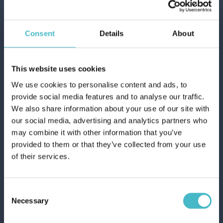
CASA
BAZAR
PET FOOD
BUCATO
PULIZIA
CURA PERSONA
Il nostro team di professionisti ti presenterà le migliori offerte
ALTA
PERSONA
TI GARANTIAMO:
CURA PERSONA
Consent
Details
About
CONTATTACI
ITALIAN TOP BRAND
30MILA PRODOTTI
PROFESSIONALE
FORNITURE A SCATOLA - PALLET - CARICHI
This website uses cookies
SPEDIZIONI IN TUTTO IL MONDO
We use cookies to personalise content and ads, to
UN CONSULENTE A TE DEDICATO
OLTRE 50 ANNI DI STORIA AL SERVIZIO DEL CLIENTE
CATEGORIE SPECIALI:
provide social media features and to analyse our traffic.
We also share information about your use of our site with
our social media, advertising and analytics partners who
NOVITÀ
Spedizioni veloci
may combine it with other information that you’ve
Spedizioni rapide e sicure
provided to them or that they’ve collected from your use
OFFERTE
of their services.
Consent
Servizio clienti
Necessary
Selection
Contattate il servizio clienti per qualsiasi richiesta
informazioni
Registrati