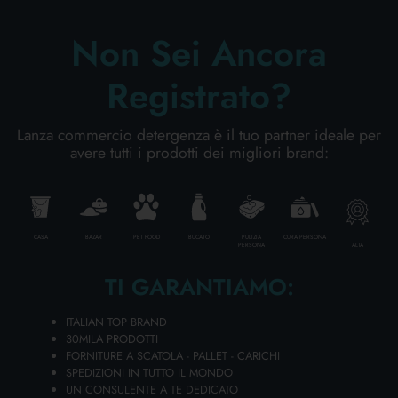
Non Sei Ancora
AGGIUNGI AL CARRELLO
Registrato?
Lanza commercio detergenza è il tuo partner ideale per
avere tutti i prodotti dei migliori brand:
CASA
BAZAR
PET FOOD
BUCATO
PULIZIA
CURA PERSONA
ALTA
PERSONA
TI GARANTIAMO:
ITALIAN TOP BRAND
30MILA PRODOTTI
BIB PANNO MICROFIBRA 40x40 CM.
FORNITURE A SCATOLA - PALLET - CARICHI
VETRI
SPEDIZIONI IN TUTTO IL MONDO
Cartone da 12 PZ.
UN CONSULENTE A TE DEDICATO