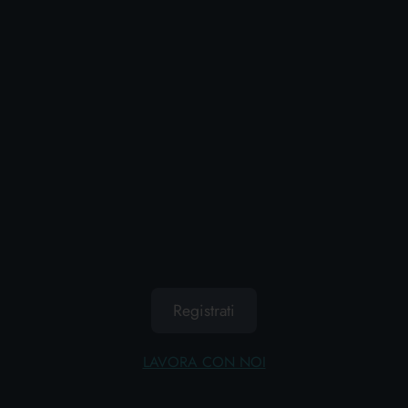
AGGIUNGI AL CARRELLO
Registrati
LAVORA CON NOI
SETABLU PANNO MICROFIBRA 40x40
CM. VETRI E SPECCHI