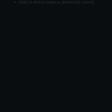
OLTRE 50 ANNI DI STORIA AL SERVIZIO DEL CLIENTE
AGGIUNGI AL CARRELLO
DIANEX PANNI ULTRAFIBRA 36X40 CM.
MILLEUSI 2 PZ.
Cartone da 25 PZ.