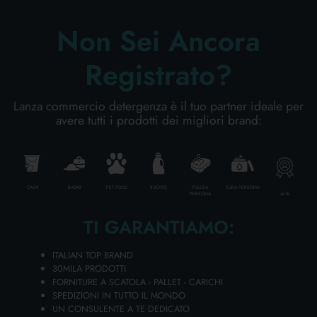
Non Sei Ancora
AGGIUNGI AL CARRELLO
Registrato?
Lanza commercio detergenza è il tuo partner ideale per
avere tutti i prodotti dei migliori brand:
CASA
BAZAR
PET FOOD
BUCATO
PULIZIA
CURA PERSONA
ALTA
PERSONA
TI GARANTIAMO:
ITALIAN TOP BRAND
30MILA PRODOTTI
COCCOLINO SACCHETTI PROFUMATI 3
FORNITURE A SCATOLA - PALLET - CARICHI
PZ. MISTI
SPEDIZIONI IN TUTTO IL MONDO
Cartone da 12 PZ.
UN CONSULENTE A TE DEDICATO