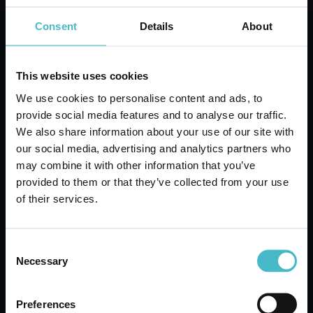
SPRAY LAVANDA
Cartone da 9 PZ.
Consent
Details
About
AGGIUNGI AL CARRELLO
This website uses cookies
We use cookies to personalise content and ads, to
provide social media features and to analyse our traffic.
We also share information about your use of our site with
our social media, advertising and analytics partners who
may combine it with other information that you’ve
provided to them or that they’ve collected from your use
of their services.
Consent
Necessary
Selection
RIO CANCELLA ODORI TESSUTI 300 ML.
Preferences