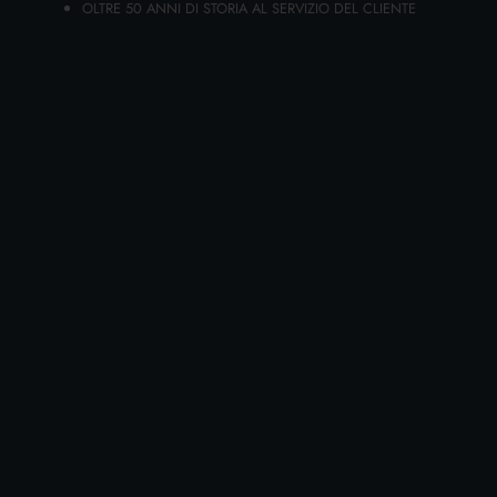
OLTRE 50 ANNI DI STORIA AL SERVIZIO DEL CLIENTE
AGGIUNGI AL CARRELLO
FELCE AZZURRA SACCHETTI
PROFUMATI 3 PZ. CLASSICO
Cartone da 12 PZ.