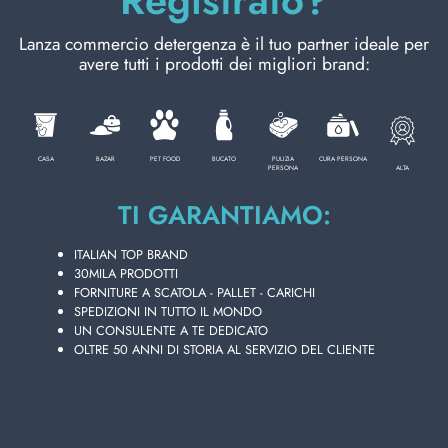
Registrato?
Lanza commercio detergenza è il tuo partner ideale per
CURA PERSONA
avere tutti i prodotti dei migliori brand:
PROFESSIONALE
CASA
BAZAR
PET FOOD
BUCATO
PULIZIA
CURA PERSONA
ALTA
PERSONA
CATEGORIE SPECIALI:
TI GARANTIAMO:
NOVITÀ
ITALIAN TOP BRAND
30MILA PRODOTTI
FORNITURE A SCATOLA - PALLET - CARICHI
OFFERTE
SPEDIZIONI IN TUTTO IL MONDO
UN CONSULENTE A TE DEDICATO
OLTRE 50 ANNI DI STORIA AL SERVIZIO DEL CLIENTE
Codice
8023766053242
Cartone da
5
PZ.