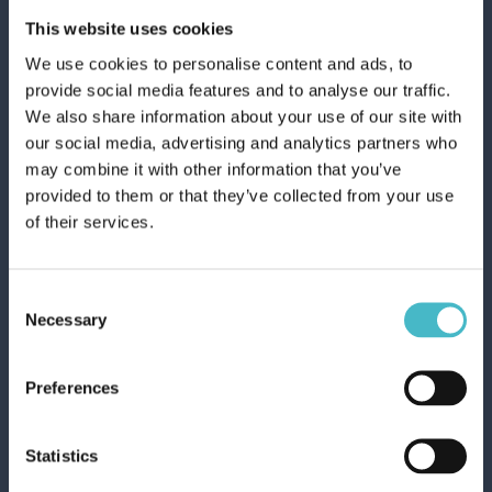
Registrati
FARMAMED 05324 è un prodotto dedicato alla
This website uses cookies
vendita al dettaglio e per il commercio all'ingrosso
We use cookies to personalise content and ads, to
di cura persona, parafarmacia, Parafarmacia ed è
LAVORA CON NOI
provide social media features and to analyse our traffic.
disponibile in varie confezioni e quantità, adatte sia
We also share information about your use of our site with
per uso domestico che per uso professionale.
our social media, advertising and analytics partners who
Grazie alla disponibilità immediata e ai prezzi
may combine it with other information that you’ve
competitivi, potrai acquistare CEROTTI
provided to them or that they’ve collected from your use
TRASPARENTE 24 PZ. 3 FORMATI FARMAMED
of their services.
05324 su Lanza Commercio Detergenza, il tuo
partner ideale per cura persona, parafarmacia,
Parafarmacia. Offriamo anche una vasta scelta di
Consent
prodotti dei principali brand nazionali e
Necessary
Selection
internazionali appartenenti alla categoria cura
persona, parafarmacia, Parafarmacia e una
consulenza personalizzata per soddisfare le
Preferences
esigenze della tua attività. Richiedici un preventivo e
scopri come possiamo aiutarti a rendere la tua
Statistics
attività più efficiente con i nostri prodotti di qualità.