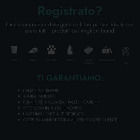
servizio clienti
Registrato?
CURA PERSONA
CONTATTI
Lanza commercio detergenza è il tuo partner ideale per
avere tutti i prodotti dei migliori brand:
LANZA COMMERCIO DETERGENZA
PROFESSIONALE
S.A.P.A.
Via del Grano 6-8-10 Oppeano 37050 (VR) - Italy
CATEGORIE SPECIALI:
CASA
BAZAR
PET FOOD
BUCATO
PULIZIA
CURA PERSONA
ALTA
PERSONA
Tel. (+39) 045/6150993
TI GARANTIAMO:
Web: www.ladetergenza.com
NOVITÀ
E-Mail: commerciale@ladetergenza.it
ITALIAN TOP BRAND
OFFERTE
30MILA PRODOTTI
FORNITURE A SCATOLA - PALLET - CARICHI
MODULO DI RICHIESTA INFORMAZIONI
SPEDIZIONI IN TUTTO IL MONDO
UN CONSULENTE A TE DEDICATO
I campi contrassegnati con l'asterisco * sono da
OLTRE 50 ANNI DI STORIA AL SERVIZIO DEL CLIENTE
compilare obbligatoriamente.