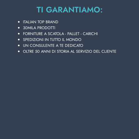
Strato da
14
cartoni
TI GARANTIAMO:
Bancali da
42
cartoni
ITALIAN TOP BRAND
30MILA PRODOTTI
Disponibilità 1356 PZ.
FORNITURE A SCATOLA - PALLET - CARICHI
SPEDIZIONI IN TUTTO IL MONDO
UN CONSULENTE A TE DEDICATO
OLTRE 50 ANNI DI STORIA AL SERVIZIO DEL CLIENTE
Aggiungi i tuoi articoli al carrello e richiedi il preventivo
In 24h riceverai la tua offerta personalizzata!
AGGIUNGI AL CARRELLO
Scegli la qualità e la convenienza di FELCE
AZZURRA BAGNO 650 ML. MUSCHIO BIANCO,
presente nel vasto catalogo online di prodotti in
vendita all'ingrosso di Lanza Commercio
Detergenza, il tuo miglior sito per acquisti