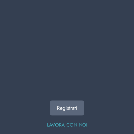
scopri come possiamo aiutarti a rendere la tua
attività più efficiente con i nostri prodotti di qualità.
pulizia persona
detergenza
Bagnoschiuma ingrosso
precedente
successivo
ALTRI UTENTI HANNO
VISUALIZZATO ANCHE
Registrati
LAVORA CON NOI