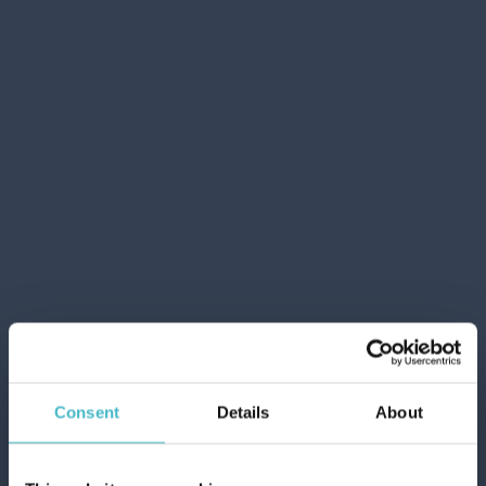
MIL MIL BAGNO 2000
ML. MORA & MUSCHIO
Cartone da 6 PZ.
AGGIUNGI AL CARRELLO
OFFERTE
Consent
Details
About