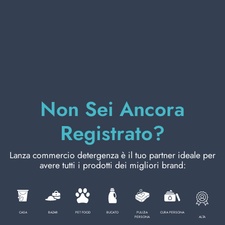
CURA PERSONA
PROFESSIONALE
CATEGORIE SPECIALI:
Non Sei Ancora
NOVITÀ
Registrato?
OFFERTE
Lanza commercio detergenza è il tuo partner ideale per
avere tutti i prodotti dei migliori brand:
Codice
8001280068058
CASA
BAZAR
PET FOOD
BUCATO
PULIZIA
CURA PERSONA
ALTA
PERSONA
Cartone da
12
PZ.