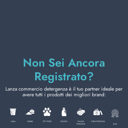
CURA PERSONA
PROFESSIONALE
CATEGORIE SPECIALI:
Non Sei Ancora
NOVITÀ
Registrato?
OFFERTE
Lanza commercio detergenza è il tuo partner ideale per
avere tutti i prodotti dei migliori brand:
Codice
8003885313007
CASA
BAZAR
PET FOOD
BUCATO
PULIZIA
CURA PERSONA
ALTA
PERSONA
Cartone da
6
PZ.