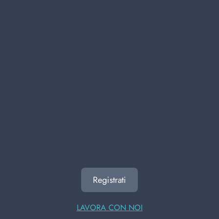
prodotti di qualità.
bazar
monouso
Asciugatutto
precedente
successivo
ALTRI UTENTI HANNO
VISUALIZZATO ANCHE
Registrati
LAVORA CON NOI