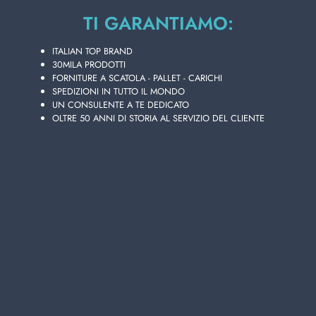
Strato da
4
cartoni
TI GARANTIAMO:
Bancali da
44
cartoni
ITALIAN TOP BRAND
Disponibilità 3596 PZ.
30MILA PRODOTTI
FORNITURE A SCATOLA - PALLET - CARICHI
SPEDIZIONI IN TUTTO IL MONDO
UN CONSULENTE A TE DEDICATO
OLTRE 50 ANNI DI STORIA AL SERVIZIO DEL CLIENTE
Aggiungi i tuoi articoli al carrello e richiedi il preventivo
In 24h riceverai la tua offerta personalizzata!
AGGIUNGI AL CARRELLO
Scegli la qualità e la convenienza di HAPPY XXL 1
ASCIUGONE MEGA 300 STRAPPI BIA AH300,
presente nel vasto catalogo online di prodotti in
vendita all'ingrosso di Lanza Commercio
Detergenza, il tuo miglior sito per acquisti