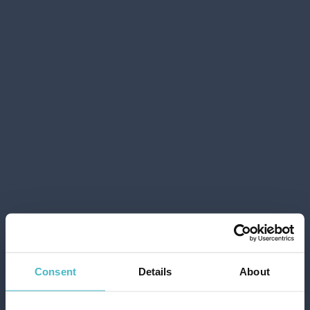
SOFT FLOWER 1
ASCIUGONE MEGA
450 STRAPPI LOVE
M45S
Cartone da 6 PZ.
AGGIUNGI AL CARRELLO
Consent
Details
About