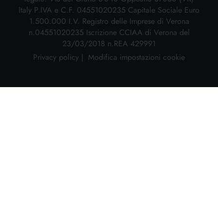
Italy P.IVA e C.F. 04551020235 Capitale Sociale Euro
1.500.000 I.V. Registro delle Imprese di Verona
n.04551020235 Iscrizione CCIAA di Verona del
23/03/2018 n.REA 429991
Privacy policy
Modifica impostazioni cookie