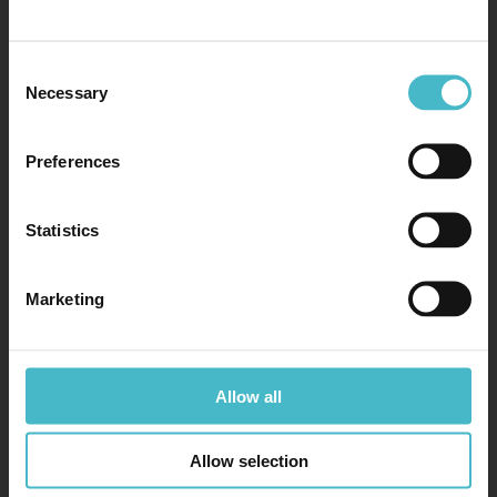
Cognome *
Consent
Necessary
Selection
Telefono
Preferences
Statistics
Email *
Marketing
Posizione desiderata *
Allow all
Allow selection
Messaggio