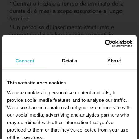
Contratto iniziale a tempo determinato della
durata di 6 mesi a scopo assunzione a lungo
termine.
Un percorso di inserimento strutturato e
supportato dai colleghi senior presenti in
azienda
Formazione continua
Un ambiente di lavoro dinamico e stimolante
Consent
Details
About
Possibilità di fare carriera
This website uses cookies
We use cookies to personalise content and ads, to
CANDIDATI
provide social media features and to analyse our traffic.
We also share information about your use of our site with
our social media, advertising and analytics partners who
Nome *
may combine it with other information that you’ve
provided to them or that they’ve collected from your use
of their services.