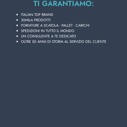
TI GARANTIAMO:
Disponibilità 36 PZ.
ITALIAN TOP BRAND
30MILA PRODOTTI
FORNITURE A SCATOLA - PALLET - CARICHI
SPEDIZIONI IN TUTTO IL MONDO
Aggiungi i tuoi articoli al carrello e richiedi il preventivo
UN CONSULENTE A TE DEDICATO
In 24h riceverai la tua offerta personalizzata!
OLTRE 50 ANNI DI STORIA AL SERVIZIO DEL CLIENTE
AGGIUNGI AL CARRELLO
Scegli la qualità e la convenienza di LEVATAPPO
CAMERIERE GABBIANO 10064, presente nel vasto
catalogo online di prodotti in vendita all'ingrosso di
Lanza Commercio Detergenza, il tuo miglior sito
per acquisti all'ingrosso.
LEVATAPPO CAMERIERE GABBIANO 10064 è un
prodotto dedicato alla vendita al dettaglio e per il