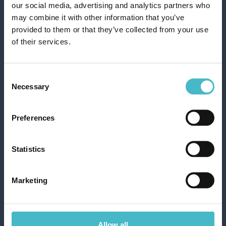
our social media, advertising and analytics partners who
may combine it with other information that you’ve
provided to them or that they’ve collected from your use
TAPPO BOTTIGLIA
of their services.
CORONA INOX PZ. 4
GABBIANO 10103
Cartone da 6 PZ.
Consent
Necessary
Selection
AGGIUNGI AL CARRELLO
Preferences
Statistics
Marketing
Allow all