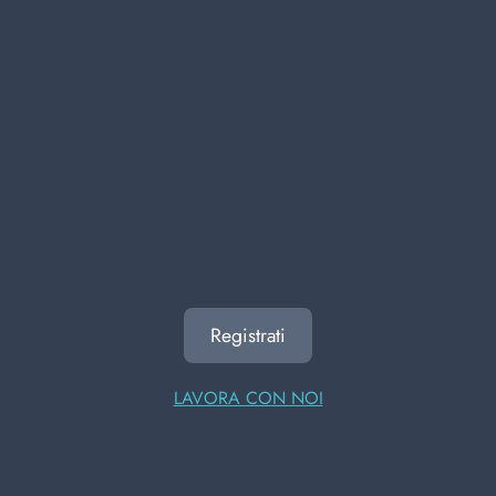
precedente
successivo
ALTRI UTENTI HANNO
VISUALIZZATO ANCHE
Registrati
LAVORA CON NOI