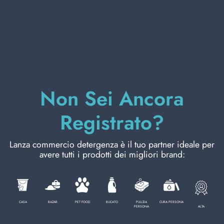
CURA PERSONA
PROFESSIONALE
Non Sei Ancora
CATEGORIE SPECIALI:
Registrato?
NOVITÀ
Lanza commercio detergenza è il tuo partner ideale per
OFFERTE
avere tutti i prodotti dei migliori brand:
Codice
8003921100646
CASA
BAZAR
PET FOOD
BUCATO
PULIZIA
CURA PERSONA
ALTA
PERSONA
Cartone da
6
PZ.