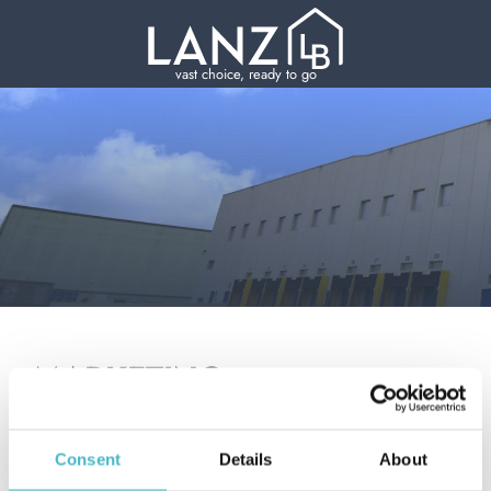
vast choice, ready to go
MARKETING
Consent
Details
About
precedente:
logistica
posizioni aperte